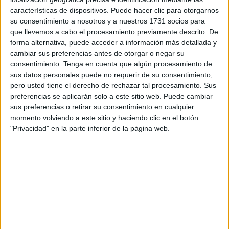
pública es un vecino de nuestra ciudad que en las
características de dispositivos. Puede hacer clic para otorgarnos
próximas horas tendrá que ser presentado ante la
su consentimiento a nosotros y a nuestros 1731 socios para
autoridad judicial.
que llevemos a cabo el procesamiento previamente descrito. De
forma alternativa, puede acceder a información más detallada y
El operativo, en el que ha participado también el
Servicio
cambiar sus preferencias antes de otorgar o negar su
de Vigilancia Aduanera de la Agencia Tributaria
, se ha
consentimiento.
Tenga en cuenta que algún procesamiento de
saldado con la aprehensión de los distintos bloques de
sus datos personales puede no requerir de su consentimiento,
pero usted tiene el derecho de rechazar tal procesamiento. Sus
hachís
que habían sido cuidadosamente introducidos en
preferencias se aplicarán solo a este sitio web. Puede cambiar
dos paquetes junto a otros objetos.
sus preferencias o retirar su consentimiento en cualquier
momento volviendo a este sitio y haciendo clic en el botón
Tal y como han confirmado fuentes de la Guardia Civil
"Privacidad" en la parte inferior de la página web.
consultadas por
El Faro de Ceuta
, el implicado en este
pase acudió a las oficinas de Correos con esos dos
paquetes en donde había escondido el hachís,
procediendo a tramitar su envío a una dirección de la
Península a través del servicio que ofrece Correos.
La aparente normalidad de un envío