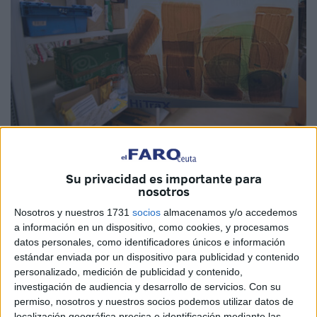
Imagen de archivo / Cedida
Su privacidad es importante para
nosotros
Nosotros y nuestros 1731
socios
almacenamos y/o accedemos
Agentes de la
Guardia Civil
detuvieron este jueves en
a información en un dispositivo, como cookies, y procesamos
Ceuta a un varón cuando trataba de
enviar
por correo
a
datos personales, como identificadores únicos e información
la Península hasta 21 kilos de hachís
repartidos
en dos
estándar enviada por un dispositivo para publicidad y contenido
paquetes
.
personalizado, medición de publicidad y contenido,
investigación de audiencia y desarrollo de servicios.
Con su
El arrestado por su implicación en un delito contra la salud
permiso, nosotros y nuestros socios podemos utilizar datos de
localización geográfica precisa e identificación mediante las