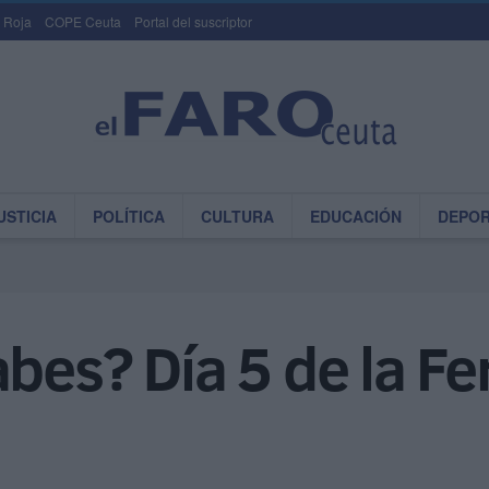
 Roja
COPE Ceuta
Portal del suscriptor
USTICIA
POLÍTICA
CULTURA
EDUCACIÓN
DEPO
abes? Día 5 de la Fe