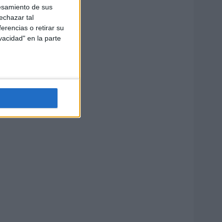
esamiento de sus
echazar tal
erencias o retirar su
vacidad" en la parte