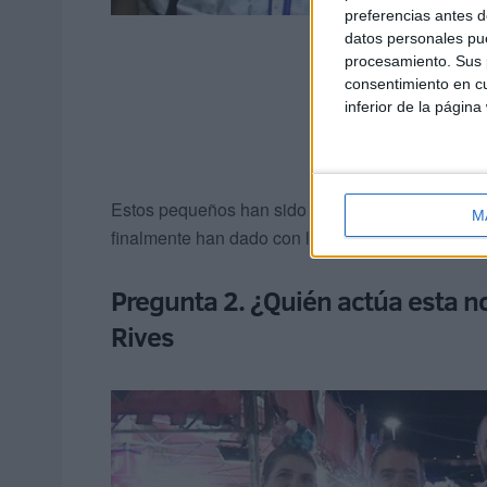
preferencias antes d
datos personales pue
procesamiento. Sus p
consentimiento en cu
inferior de la página
Estos pequeños han sido los primeros participan
M
finalmente han dado con la respuesta correcta y
Pregunta 2. ¿Quién actúa esta n
Rives