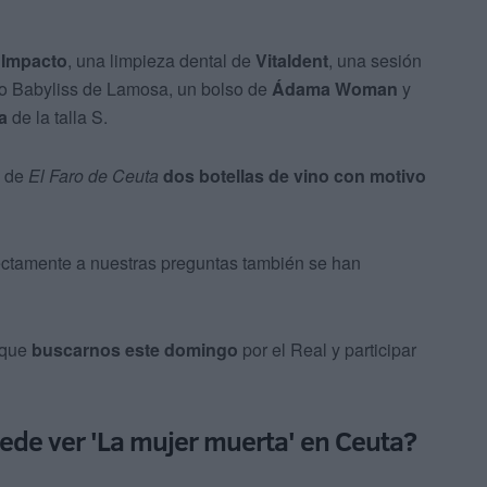
l
Impacto
, una limpieza dental de
Vitaldent
, una sesión
ro Babyliss de Lamosa, un bolso de
Ádama Woman
y
a
de la talla S.
e de
El Faro de Ceuta
dos botellas de vino con motivo
ectamente a nuestras preguntas también se han
s que
buscarnos este domingo
por el Real y participar
ede ver 'La mujer muerta' en Ceuta?