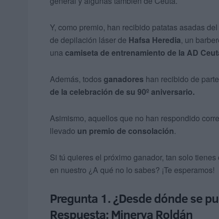
general y algunas también de Ceuta.
Y, como premio, han recibido patatas asadas de
de depilación láser de
Hafsa Heredia
, un barbe
una
camiseta de entrenamiento de la AD Ceut
Además, todos
ganadores
han recibido de part
de la celebración de su 90º aniversario.
Asimismo, aquellos que no han respondido corr
llevado
un premio de consolación
.
Si tú quieres el próximo ganador, tan solo tiene
en nuestro ¿A qué no lo sabes? ¡Te esperamos!
Pregunta 1. ¿Desde dónde se pu
Respuesta: Minerva Roldán