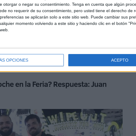
e otorgar o negar su consentimiento.
Tenga en cuenta que algún proc
de no requerir de su consentimiento, pero usted tiene el derecho de r
referencias se aplicarán solo a este sitio web. Puede cambiar sus pref
alquier momento volviendo a este sitio y haciendo clic en el botón "Pri
 web.
tes de la noche y aunque no lo tenían muy claro,
ÁS OPCIONES
ACEPTO
 se han llevado dos patatas asadas del Impacto.
oche en la Feria? Respuesta: Juan