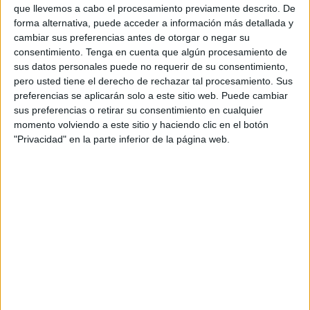
hasta el miércoles, extendiéndose por tres días (lunes y
que llevemos a cabo el procesamiento previamente descrito. De
miércoles inclusive), aunque no afectarán al embarque
forma alternativa, puede acceder a información más detallada y
cambiar sus preferencias antes de otorgar o negar su
normal de los pasajeros excepto el martes.
consentimiento.
Tenga en cuenta que algún procesamiento de
sus datos personales puede no requerir de su consentimiento,
"Se comunica que dichas reparaciones supondrán una
pero usted tiene el derecho de rechazar tal procesamiento. Sus
interferencia en el uso normal del servicio al pasajero
preferencias se aplicarán solo a este sitio web. Puede cambiar
durante los días 28, 29 y 30 de octubre", explica la
sus preferencias o retirar su consentimiento en cualquier
Autoridad Portuaria.
momento volviendo a este sitio y haciendo clic en el botón
"Privacidad" en la parte inferior de la página web.
Desde el Puerto añaden que tanto lunes como miércoles
el embarque solo presentará los accesos con los
materiales de obra, pero en ningún caso impedirán el
tránsito normal de los usuarios.
No obstante, este periódico ha podido conocer que no
afectará a los ferris de una compañía en concreto. Según
informa la Autoridad Portuaria, solo se verán afectados los
pasajeros que compren su billete y este corresponda a un
barco cuyo muelle asignado sea el de la pasarela en