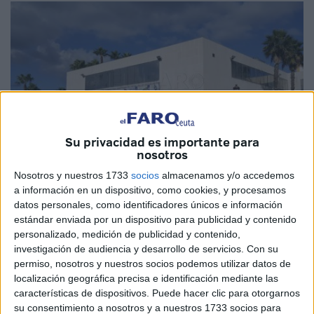
Su privacidad es importante para
nosotros
Nosotros y nuestros 1733
socios
almacenamos y/o accedemos
Archivo
a información en un dispositivo, como cookies, y procesamos
datos personales, como identificadores únicos e información
estándar enviada por un dispositivo para publicidad y contenido
personalizado, medición de publicidad y contenido,
La Autoridad Portuaria
ha comunicado este viernes que,
investigación de audiencia y desarrollo de servicios.
Con su
a partir del lunes, comenzarán una serie de trabajos de
permiso, nosotros y nuestros socios podemos utilizar datos de
localización geográfica precisa e identificación mediante las
mantenimiento y reparación de la pasarela del atraque
características de dispositivos. Puede hacer clic para otorgarnos
número 4
de la Estación Marítima
. Estas obras durarán
su consentimiento a nosotros y a nuestros 1733 socios para