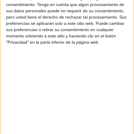
Adecor FS a partir de las 13:00 horas en un encuentro que
consentimiento.
Tenga en cuenta que algún procesamiento de
se disputará en el pabellón del IMD Guadalquivir en tierras
sus datos personales puede no requerir de su consentimiento,
pero usted tiene el derecho de rechazar tal procesamiento. Sus
cordobesas.
preferencias se aplicarán solo a este sitio web. Puede cambiar
sus preferencias o retirar su consentimiento en cualquier
Los pupilos dirigidos por Antonio Damián han cogido una
momento volviendo a este sitio y haciendo clic en el botón
buena racha de resultados que le ha permitido alcanzar la
"Privacidad" en la parte inferior de la página web.
cuarta posición del grupo con 16 puntos, uno menos que
su rival de este domingo y uno más que el BeSoccer UMA
Los Olivos aunque los malagueños tienen dos partidos
menos que los caballas.
El CD Puerto ha logrado tres de sus cinco victorias como
visitante ganando en las pistas del Élite Cádiz (3-5),
Deportivo Ceutí (1-3) y la última en el aplazado del pasado
fin de semana frente al ADJ San Pedro donde se impuso
0-1.
El cuadro portuario visita el pabellón del IMD