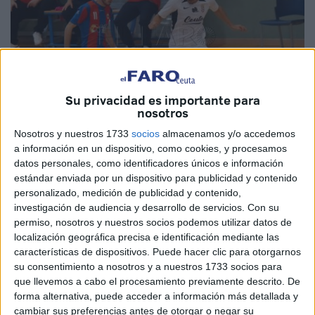
Su privacidad es importante para
nosotros
Nosotros y nuestros 1733
socios
almacenamos y/o accedemos
a información en un dispositivo, como cookies, y procesamos
Imagen de archivo
datos personales, como identificadores únicos e información
estándar enviada por un dispositivo para publicidad y contenido
personalizado, medición de publicidad y contenido,
investigación de audiencia y desarrollo de servicios.
Con su
El Club Deportivo Puerto tiene este domingo la primera de
permiso, nosotros y nuestros socios podemos utilizar datos de
las finales que tendrá hasta el final de la primera fase para
localización geográfica precisa e identificación mediante las
características de dispositivos. Puede hacer clic para otorgarnos
intentar acabar entre los cuatro primeros clasificados del
su consentimiento a nosotros y a nuestros 1733 socios para
grupo 5B.
que llevemos a cabo el procesamiento previamente descrito. De
forma alternativa, puede acceder a información más detallada y
El cuadro portuario visita a un rival directo como es el
cambiar sus preferencias antes de otorgar o negar su