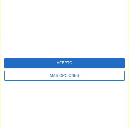
Lolo, Víctor y Dani junto a los jugadores de campo
Mohamed, Migue, Karim, Nayim, Omar, Alejandro Lirio,
Suli, Abdelah y Pogba.
Tags:
Fútbol-sala
Related
Posts
ACEPTO
El Imperio AD Ceuta renueva a Alejandro
Rodríguez
MÁS OPCIONES
HACE 3 DÍAS
Las chicas de la AD Ceuta Femenino
vuelven a la actividad
HACE 4 DÍAS
Julia Szostak, nuevo fichaje de la AD
Ceuta FC Femenino