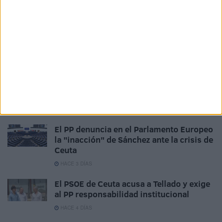
HACE 22 HORAS
La Cámara de Comercio de Ceuta crea la
Oficina de Atención al Empresario frente
a la crisis
HACE 2 DÍAS
¿Cuánto cuesta ahora comprar una
bombona de butano en Ceuta?
HACE 2 DÍAS
El PP denuncia en el Parlamento Europeo
la "inacción" de Sánchez ante la crisis de
Ceuta
HACE 3 DÍAS
El PSOE de Ceuta acusa a Tellado y exige
al PP responsabilidad institucional
HACE 4 DÍAS