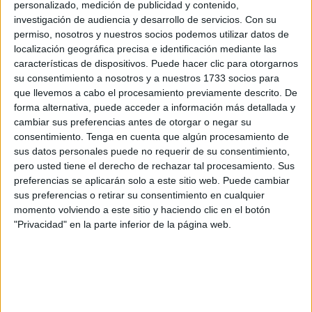
personalizado, medición de publicidad y contenido,
Según el PSOE, esta medida generaría
competencia
investigación de audiencia y desarrollo de servicios.
Con su
"desleal" y "reduciría los ingresos"
destinados a
permiso, nosotros y nuestros socios podemos utilizar datos de
servicios públicos. Pérez Triano señala: “No se puede
localización geográfica precisa e identificación mediante las
debilitar la sanidad y la educación para fabricar titulares
características de dispositivos. Puede hacer clic para otorgarnos
su consentimiento a nosotros y a nuestros 1733 socios para
fáciles. Eso no es gobernar, es poner en riesgo lo que
que llevemos a cabo el procesamiento previamente descrito. De
funciona".
forma alternativa, puede acceder a información más detallada y
cambiar sus preferencias antes de otorgar o negar su
Menos declaraciones de IVA:
consentimiento.
Tenga en cuenta que algún procesamiento de
sus datos personales puede no requerir de su consentimiento,
menos control y más errores
pero usted tiene el derecho de rechazar tal procesamiento. Sus
preferencias se aplicarán solo a este sitio web. Puede cambiar
“El PP propone algo que ni alivia la carga real del
sus preferencias o retirar su consentimiento en cualquier
momento volviendo a este sitio y haciendo clic en el botón
autónomo ni fortalece el sistema”, indican los socialistas.
"Privacidad" en la parte inferior de la página web.
Reducir la frecuencia de las declaraciones de IVA
"no
soluciona los problemas reales de los autónomos; al
contrario, puede generar más
errores, retrasar
devoluciones y dificultar el control del fraude fiscal
".