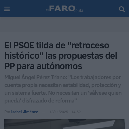
El PSOE tilda de "retroceso
histórico" las propuestas del
PP para autónomos
Miguel Ángel Pérez Triano: "Los trabajadores por
cuenta propia necesitan estabilidad, protección y
un sistema fuerte. No necesitan un ‘sálvese quien
pueda’ disfrazado de reforma"
Por
Isabel Jiménez
18/11/2025 - 14:52