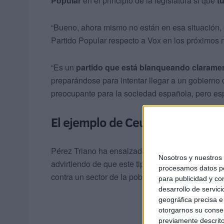
Popular
en el principio de la legislatura sí que
t
“Bueno, ahora mismo no están en esa situación,
Partido Popular respecto a Vox en los próximos 
“Es un
partido que está blanqueando claramen
preparándose para intentar llegar a un gobierno
preocupante para la sociedad española, pero e
El ejemplo de Ceuta
Pérez Triano ha ensalzado a Ceuta por “su socied
Nosotros y nuestro
advirtiendo de que este tipo de
planteamientos
procesamos datos per
contra un sector de la población” es una cuestió
para publicidad y co
desarrollo de servici
geográfica precisa e 
otorgarnos su conse
previamente descrito