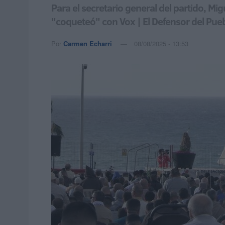
Para el secretario general del partido, M
"coqueteó" con Vox | El Defensor del Puebl
Por
Carmen Echarri
08/08/2025 - 13:53