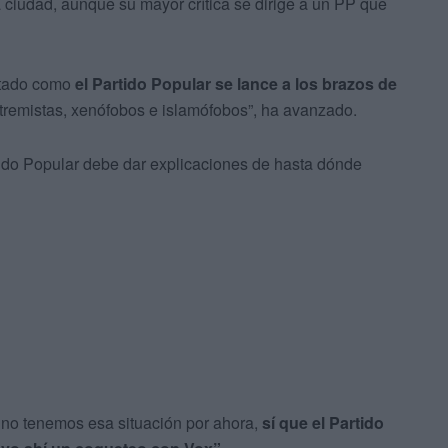
ra ciudad, aunque su mayor crítica se dirige a un PP que
stado como
el Partido Popular
se lance a los brazos de
xtremistas, xenófobos e islamófobos”, ha avanzado.
tido Popular debe dar explicaciones de hasta dónde
 no tenemos esa situación por ahora,
sí que el Partido