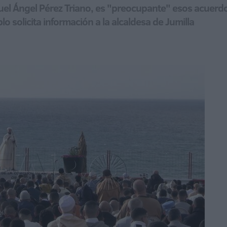
iguel Ángel Pérez Triano, es "preocupante" esos acuerd
o solicita información a la alcaldesa de Jumilla