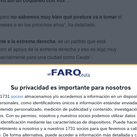
uvo ahí un coqueteo con Vox”.
 pero
no sabemos muy bien qué postura va a tomar
el
meses o en los próximos años”, ha detallado.
te a la extrema derecha
, es un partido que está
 con el apoyo de la extrema derecha y eso es algo muy
specialmente para una ciudad como Ceuta”.
Su privacidad es importante para nosotros
ad que tiene por riqueza la interculturalidad”,
s 1731
socios
almacenamos y/o accedemos a información en un disposit
 “claramente islamófobos
que además van dirigidos
sonales, como identificadores únicos e información estándar enviada 
n “muy preocupante”.
ntenido personalizado, medición de publicidad y contenido, investigaci
os.
Con su permiso, nosotros y nuestros socios podemos utilizar datos 
identificación mediante las características de dispositivos. Puede hacer
ntimiento a nosotros y a nuestros 1731 socios para que llevemos a ca
. De forma alternativa, puede acceder a información más detallada y 