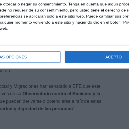
e otorgar o negar su consentimiento.
Tenga en cuenta que algún proc
de no requerir de su consentimiento, pero usted tiene el derecho de r
referencias se aplicarán solo a este sitio web. Puede cambiar sus pref
e se producen en otras partes del país a mí me
alquier momento volviendo a este sitio y haciendo clic en el botón "Pri
 web.
ÁS OPCIONES
ACEPTO
ue seguirá
"muy de cerca"
los
discursos de odio
que
uerdo.
Social y Migraciones han señalado a EFE que este
través de su
Observatorio contra el Racismo y la
ue puedan derivarse o potenciarse a raíz de estas
ibertad y dignidad de las personas
".