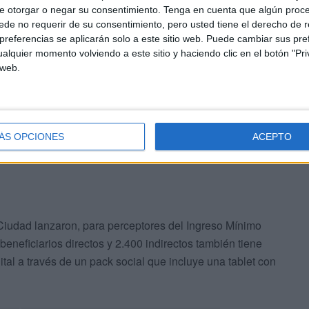
e otorgar o negar su consentimiento.
Tenga en cuenta que algún proc
de no requerir de su consentimiento, pero usted tiene el derecho de r
referencias se aplicarán solo a este sitio web. Puede cambiar sus pref
alquier momento volviendo a este sitio y haciendo clic en el botón "Pri
 de 250 horas cada uno (los talleres de 'ProEqualdad'
 web.
al, mientras que la asociación local plantea sus
mpresa hermana (ProCeuta) en las que proyecta colocar
a misma subvención de 23.082 euros.
ÁS OPCIONES
ACEPTO
 Ciudad lanzaron, para perceptores del Ingreso Mínimo
 beneficiarios directos y 2.400 indirectos también tiene
ital a través de un pack social que incluye una tablet con