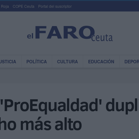
 Roja
COPE Ceuta
Portal del suscriptor
USTICIA
POLÍTICA
CULTURA
EDUCACIÓN
DEPO
 'ProEqualdad' dupl
ho más alto