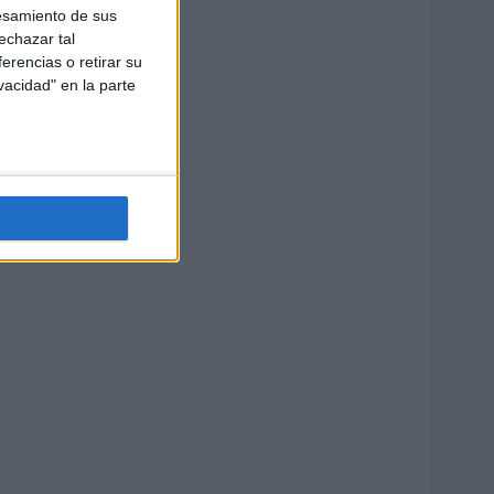
esamiento de sus
echazar tal
erencias o retirar su
vacidad" en la parte