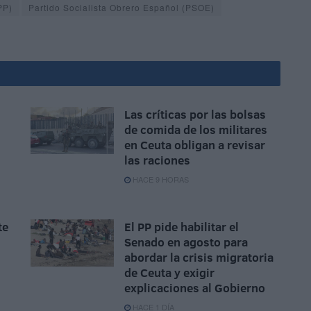
PP)
Partido Socialista Obrero Español (PSOE)
Las críticas por las bolsas
de comida de los militares
en Ceuta obligan a revisar
las raciones
HACE 9 HORAS
te
El PP pide habilitar el
n
Senado en agosto para
abordar la crisis migratoria
de Ceuta y exigir
explicaciones al Gobierno
HACE 1 DÍA