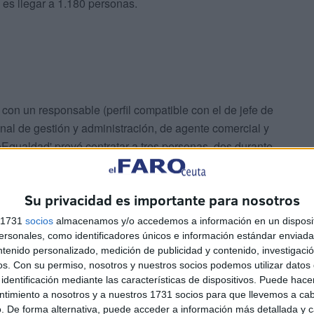
o es llegar a 1.180 personas.
 con un responsable (perfil compatible con el de jefe de
nal de gestión y administración, de agente comercial y
oEqualdad' prevé contratar a tres personas, dos durante
 y una durante seis (un docente de informática).
Su privacidad es importante para nosotros
bra apenas supera los 50.000 euros, pero
dedicará
inatarios de sus talleres en el ámbito digital que
s 1731
socios
almacenamos y/o accedemos a información en un disposit
sonales, como identificadores únicos e información estándar enviada 
iarios. Otros 40.000 irán a adquirir 250 teléfonos para
ntenido personalizado, medición de publicidad y contenido, investigaci
gital” y 90.000 para ofrecerles desayunos o meriendas
os.
Con su permiso, nosotros y nuestros socios podemos utilizar datos 
identificación mediante las características de dispositivos. Puede hacer
ntimiento a nosotros y a nuestros 1731 socios para que llevemos a ca
. De forma alternativa, puede acceder a información más detallada y 