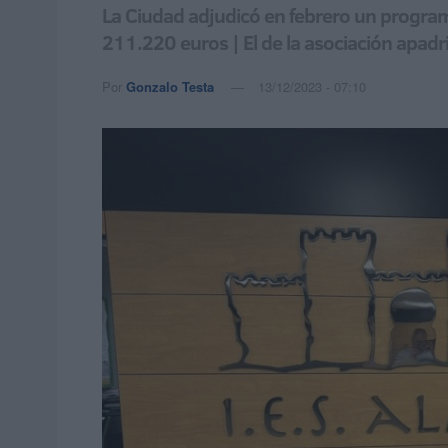
La Ciudad adjudicó en febrero un program
211.220 euros | El de la asociación apad
Por
Gonzalo Testa
13/12/2023 - 07:10