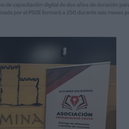
a de capacitación digital de dos años de duración pa
rinada por el PSOE formará a 250 durante seis meses 