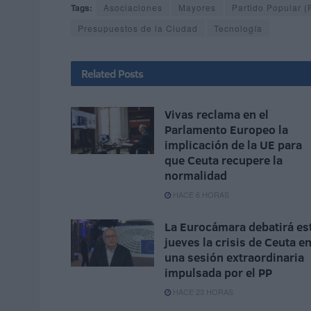
Tags:
Asociaciones
Mayores
Partido Popular (
Presupuestos de la Ciudad
Tecnología
Related
Posts
Vivas reclama en el
Parlamento Europeo la
implicación de la UE para
que Ceuta recupere la
normalidad
HACE 6 HORAS
La Eurocámara debatirá es
jueves la crisis de Ceuta e
una sesión extraordinaria
impulsada por el PP
HACE 23 HORAS