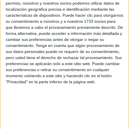
irresponsables y reducir el posterior abandono de
permiso, nosotros y nuestros socios podemos utilizar datos de
localización geográfica precisa e identificación mediante las
animales.
características de dispositivos. Puede hacer clic para otorgarnos
su consentimiento a nosotros y a nuestros 1733 socios para
En efemérides como
Papá Noel
o Reyes Magos, asegura
que llevemos a cabo el procesamiento previamente descrito. De
la Protectora, se tiende a utilizar a gatos o perros en
forma alternativa, puede acceder a información más detallada y
concepto de regalo.
cambiar sus preferencias antes de otorgar o negar su
consentimiento.
Tenga en cuenta que algún procesamiento de
"Estos son entregados siendo cachorros y, por desgracia,
sus datos personales puede no requerir de su consentimiento,
observamos cómo muchos de ellos son abandonados
pero usted tiene el derecho de rechazar tal procesamiento. Sus
preferencias se aplicarán solo a este sitio web. Puede cambiar
cuando se convierten en adultos", denuncia de forma
sus preferencias o retirar su consentimiento en cualquier
pública esta asociación.
momento volviendo a este sitio y haciendo clic en el botón
"Privacidad" en la parte inferior de la página web.
Desde la Protectora de Animales y Plantas de Ceuta
recuerdan que los animales no son juguetes y que hay
muchos perros y gatos esperando una familia.