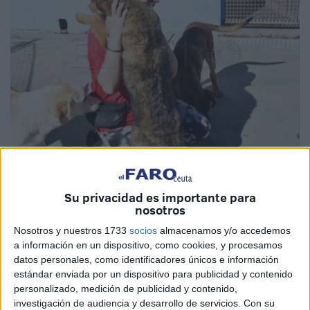
Imagen de archivo
Su privacidad es importante para
nosotros
Nosotros y nuestros 1733
socios
almacenamos y/o accedemos
La
Protectora
de Animales y Plantas de Ceuta ha hecho
a información en un dispositivo, como cookies, y procesamos
un llamamiento a la ciudadanía para sensibilizar a la hora
datos personales, como identificadores únicos e información
de regalar
mascotas
en estas fechas navideñas.
estándar enviada por un dispositivo para publicidad y contenido
personalizado, medición de publicidad y contenido,
El objetivo de la entidad es evitar las compras
investigación de audiencia y desarrollo de servicios.
Con su