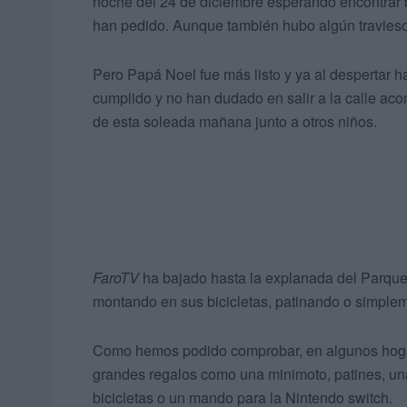
noche del 24 de diciembre esperando encontrar b
han pedido. Aunque también hubo algún travieso 
Pero Papá Noel fue más listo y ya al despertar
cumplido y no han dudado en salir a la calle aco
de esta soleada mañana junto a otros niños.
FaroTV
ha bajado hasta la explanada del Parque 
montando en sus bicicletas, patinando o simple
Como hemos podido comprobar, en algunos hoga
grandes regalos como una minimoto, patines, una
bicicletas o un mando para la Nintendo switch.