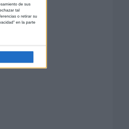
esamiento de sus
echazar tal
erencias o retirar su
vacidad" en la parte