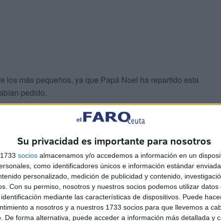
re los más pequeños, ya que Papá Noel ha repartido esta
abían pedido.
Su privacidad es importante para nosotros
s 1733
socios
almacenamos y/o accedemos a información en un disposit
sonales, como identificadores únicos e información estándar enviada 
hogares ceutíes como son los balones, los libros, los
ntenido personalizado, medición de publicidad y contenido, investigaci
os.
Con su permiso, nosotros y nuestros socios podemos utilizar datos 
r por casa, tal y como nos han ido contando los pequeños.
identificación mediante las características de dispositivos. Puede hacer
ntimiento a nosotros y a nuestros 1733 socios para que llevemos a ca
por ver las caras de alegría de sus hijos y, aunque la
. De forma alternativa, puede acceder a información más detallada y 