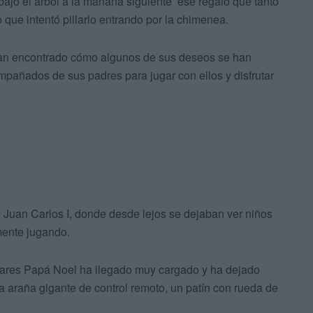
ajo el árbol a la mañana siguiente ese regalo que tanto
que intentó pillarlo entrando por la chimenea.
 han encontrado cómo algunos de sus deseos se han
mpañados de sus padres para jugar con ellos y disfrutar
Juan Carlos I, donde desde lejos se dejaban ver niños
mente jugando.
res Papá Noel ha llegado muy cargado y ha dejado
 araña gigante de control remoto, un patín con rueda de