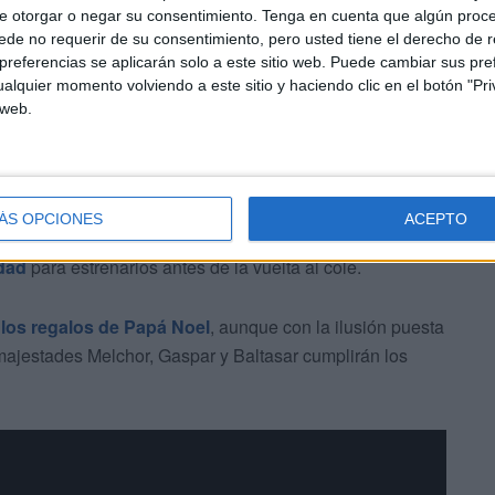
ae algo” de Papá Noel, tal y como expresó un padre.
e otorgar o negar su consentimiento.
Tenga en cuenta que algún proc
de no requerir de su consentimiento, pero usted tiene el derecho de r
referencias se aplicarán solo a este sitio web. Puede cambiar sus pref
alquier momento volviendo a este sitio y haciendo clic en el botón "Pri
 web.
ÁS OPCIONES
ACEPTO
ue tienen más tiempo de jugar”, añadía una madre, ya que
dad
para estrenarlos antes de la vuelta al cole.
 los regalos de Papá Noel
, aunque con la ilusión puesta
majestades Melchor, Gaspar y Baltasar cumplirán los