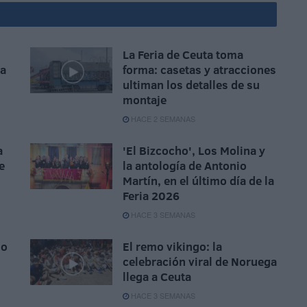
La Feria de Ceuta toma
la
forma: casetas y atracciones
ultiman los detalles de su
montaje
HACE 2 SEMANAS
a
'El Bizcocho', Los Molina y
e
la antología de Antonio
Martín, en el último día de la
Feria 2026
HACE 3 SEMANAS
do
El remo vikingo: la
celebración viral de Noruega
llega a Ceuta
HACE 3 SEMANAS