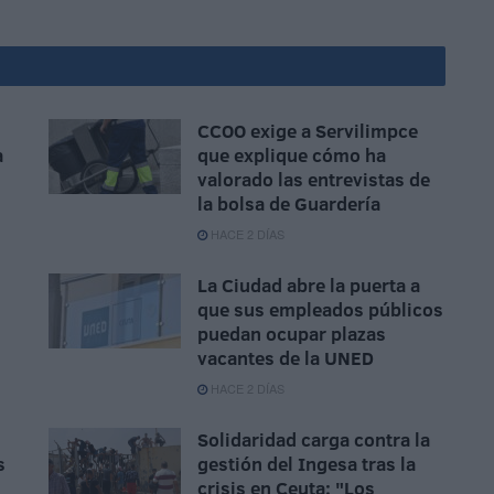
CCOO exige a Servilimpce
a
que explique cómo ha
valorado las entrevistas de
la bolsa de Guardería
HACE 2 DÍAS
La Ciudad abre la puerta a
que sus empleados públicos
puedan ocupar plazas
vacantes de la UNED
HACE 2 DÍAS
Solidaridad carga contra la
s
gestión del Ingesa tras la
crisis en Ceuta: "Los