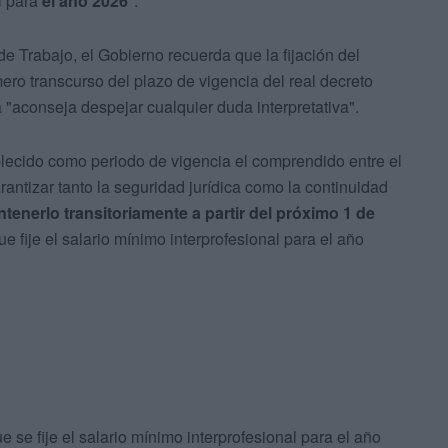
al para
el año 2026
".
e Trabajo, el Gobierno recuerda que la fijación del
ero transcurso del plazo de vigencia del real decreto
a "aconseja despejar cualquier duda interpretativa".
lecido como periodo de vigencia el comprendido entre el
antizar tanto la seguridad jurídica como la continuidad
tenerlo transitoriamente a partir del próximo 1 de
e fije el salario mínimo interprofesional para el año
e se fije el salario mínimo interprofesional para el año