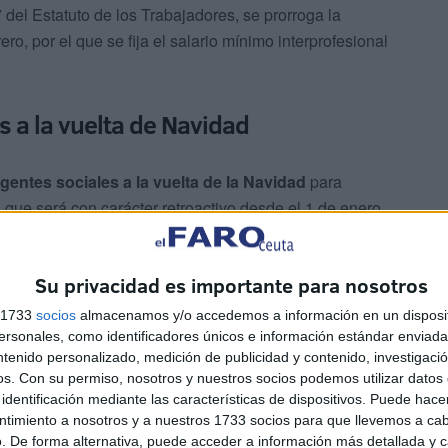
7 del Estatuto de los Trabajadores, se prorroga la
ro, por el que se fija el salario mínimo interprofesional
s a la vuelta de Navidad
agentes sociales a la vuelta de la Navidad
para
que será con carácter retroactivo desde el 1 de enero.
Su privacidad es importante para nosotros
s 1733
socios
almacenamos y/o accedemos a información en un disposit
sonales, como identificadores únicos e información estándar enviada 
ntenido personalizado, medición de publicidad y contenido, investigaci
6 en 1.184 euros al mes por catorce pagas, la misma
os.
Con su permiso, nosotros y nuestros socios podemos utilizar datos 
identificación mediante las características de dispositivos. Puede hacer
 al alza pactada con efectos retroactivos desde el 1
ntimiento a nosotros y a nuestros 1733 socios para que llevemos a ca
e este año
, que se aprobó a principios de febrero.
. De forma alternativa, puede acceder a información más detallada y 