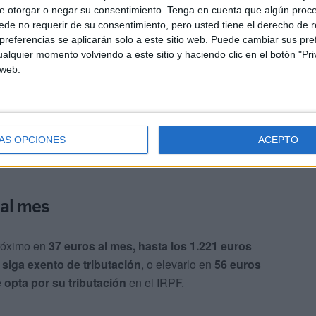
e otorgar o negar su consentimiento.
Tenga en cuenta que algún proc
ada una primera toma de contacto al respecto con
de no requerir de su consentimiento, pero usted tiene el derecho de r
referencias se aplicarán solo a este sitio web. Puede cambiar sus pref
 del Comité de Expertos sobre el SMI
en el que se
alquier momento volviendo a este sitio y haciendo clic en el botón "Pri
n el caso de que no tribute
y un
4,7% en caso de que
 web.
ÁS OPCIONES
ACEPTO
 al mes
próximo en
37 euros al mes, hasta los 1.221 euros
 siga exento de tributación
, o elevarlo en
56 euros
 opta por su tributación
en el IRPF.