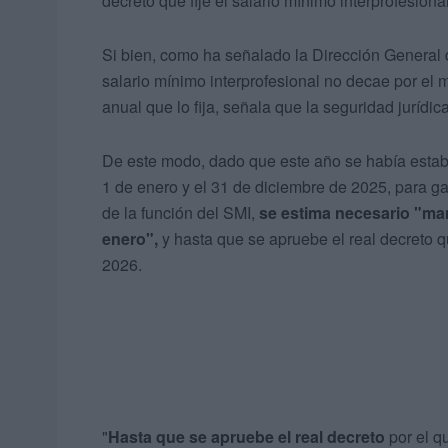
decreto que fije el salario mínimo interprofesion
Si bien, como ha señalado la Dirección General d
salario mínimo interprofesional no decae por el m
anual que lo fija, señala que la seguridad jurídic
De este modo, dado que este año se había estab
1 de enero y el 31 de diciembre de 2025, para gar
de la función del SMI,
se estima necesario "man
enero",
y hasta que se apruebe el real decreto qu
2026.
"
Hasta que se apruebe el real decreto
por el qu