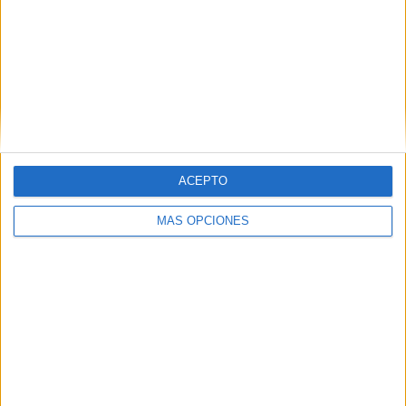
busquen a los dueños y les pasen el recibo”, insiste.
Romero se reitera en que la situación se mantiene desde
hace años y que la inacción administrativa
ha convertido
a estos solares en focos permanentes de basura
y
plagas, deteriorando la calidad de vida y la imagen del
Recinto Sur.
ACEPTO
La limpieza: en decadencia
MÁS OPCIONES