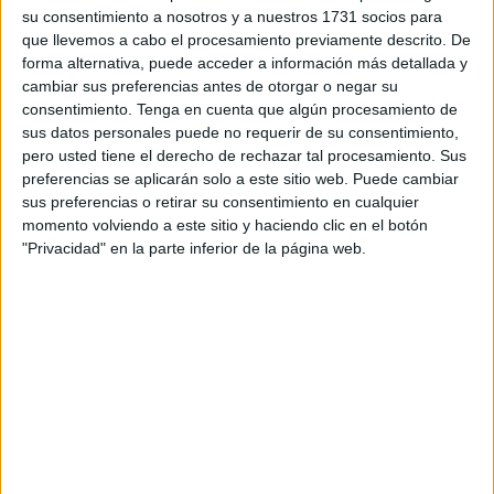
Aparca se prometió a la barriada la construcción de un
su consentimiento a nosotros y a nuestros 1731 socios para
aparcamiento en la zona del pabellón
Guillermo Molina
.
que llevemos a cabo el procesamiento previamente descrito. De
forma alternativa, puede acceder a información más detallada y
Incluso se aprobó
un presupuesto
para un estudio
cambiar sus preferencias antes de otorgar o negar su
técnico que, tras superar ciertos problemas iniciales, fue
consentimiento.
Tenga en cuenta que algún procesamiento de
sus datos personales puede no requerir de su consentimiento,
dado por viable en un pleno de la Asamblea hace un par
pero usted tiene el derecho de rechazar tal procesamiento. Sus
de años, asegura.
preferencias se aplicarán solo a este sitio web. Puede cambiar
sus preferencias o retirar su consentimiento en cualquier
El aparcamiento: un relato
momento volviendo a este sitio y haciendo clic en el botón
"Privacidad" en la parte inferior de la página web.
interminable
“En ese pleno se dijo que todos los
temas técnicos
estaban
subsanados
y que se procedía a la realización
de los aparcamientos. Eso nunca se ha llevado a efecto”,
denuncia Romero.
Posteriormente, con la llegada de Alejandro Ramírez como
consejero de Fomento, la asociación volvió a insistir en la