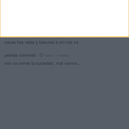
Manuel
comentó:
hace 11 meses
Está sucio porque los vecinos son unos GUARROS
Mi opinión
comentó:
hace 11 meses
Se manifiestan por palestina y no se manifiestan que en sus
casas hay ratas y basuras a sin nos va
pelotas
comentó:
hace 11 meses
nos va comer la suciedad.. mal vamos...