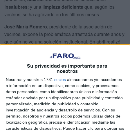
insalubres
; y una
limpieza deficiente
que, según los
vecinos, se ha agravado en los últimos meses.
José María Romero
, presidente de la asociación de
vecinos, expone la problemática arrastrada durante años y
que aún no ve una solución institucional. En abril realizó
una denuncia pública, pero tras el silencio del gobierno
local, ve necesario volver a hacerlo.
Su privacidad es importante para
Promesa incumplida y obra
nosotros
Nosotros y nuestros 1731
socios
almacenamos y/o accedemos
paralizada
a información en un dispositivo, como cookies, y procesamos
datos personales, como identificadores únicos e información
El déficit de plazas de estacionamiento en el
Recinto Sur
estándar enviada por un dispositivo para publicidad y contenido
es, desde hace más de una década, una de las mayores
personalizado, medición de publicidad y contenido,
investigación de audiencia y desarrollo de servicios.
Con su
reivindicaciones vecinales, según ha trasladado Romero.
permiso, nosotros y nuestros socios podemos utilizar datos de
localización geográfica precisa e identificación mediante las
El presidente vecinal recuerda que en el segundo Plan
características de dispositivos. Puede hacer clic para otorgarnos