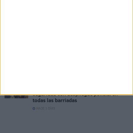
Oficina de Atención al Empresario frente
a la crisis
HACE 2 DÍAS
El PP exige más policías en las barriadas
y un refuerzo urgente de Extranjería
HACE 2 DÍAS
AUME reclama preparación preventiva y
material para los militares destinados en
Ceuta
HACE 3 DÍAS
La Ciudad pide un plan específico de
seguridad con despliegue policial en
todas las barriadas
HACE 3 DÍAS