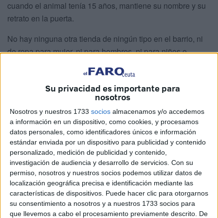
cuando el animal tenía 15 años, mantiene su nombre y su
retrato en la puerta.
No hay ninguna otra tienda de ningún tipo en el barrio, ni
de ropa para mujer, ni para hombres, ni para niños o
bebés. Tampoco de calzado o complementos.
El barrio siempre ha contado solamente con la presencia
Su privacidad es importante para
nosotros
de tiendas de comestibles, cuyo número, según José
María Romero, el presidente de la
asociación de vecinos
Nosotros y nuestros 1733
socios
almacenamos y/o accedemos
del
Recinto Sur
y Lorena García, era de 7 u 8.
a información en un dispositivo, como cookies, y procesamos
datos personales, como identificadores únicos e información
Estos negocios han ido cerrando. Hasta hace cuatro años
estándar enviada por un dispositivo para publicidad y contenido
personalizado, medición de publicidad y contenido,
todavía quedaban dos, pero ahora, solo Lorena sobrevive.
investigación de audiencia y desarrollo de servicios.
Con su
permiso, nosotros y nuestros socios podemos utilizar datos de
localización geográfica precisa e identificación mediante las
características de dispositivos. Puede hacer clic para otorgarnos
su consentimiento a nosotros y a nuestros 1733 socios para
que llevemos a cabo el procesamiento previamente descrito. De