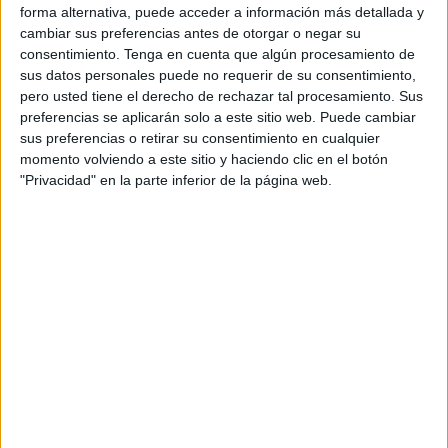
forma alternativa, puede acceder a información más detallada y
cambiar sus preferencias antes de otorgar o negar su
consentimiento.
Tenga en cuenta que algún procesamiento de
sus datos personales puede no requerir de su consentimiento,
pero usted tiene el derecho de rechazar tal procesamiento. Sus
preferencias se aplicarán solo a este sitio web. Puede cambiar
sus preferencias o retirar su consentimiento en cualquier
momento volviendo a este sitio y haciendo clic en el botón
"Privacidad" en la parte inferior de la página web.
“
La pandemia
hizo mucho daño a los negocios de barrio”,
asiente Lorena.
La historia de esta tienda se remonta 20 años atrás cuando
Lorena García decidió lanzarse a la aventura de abrir un
negocio con 20 añitos (ahora tiene 40), lo que hoy
denominaríamos una “joven emprendedora”.