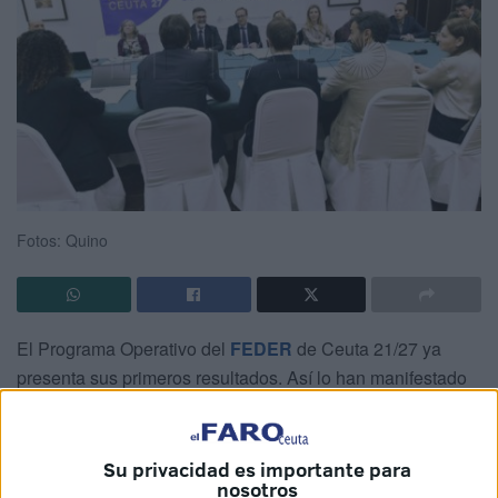
Fotos: Quino
El Programa Operativo del
FEDER
de Ceuta 21/27 ya
presenta sus primeros resultados. Así lo han manifestado
representantes de la Comisión Europea durante el Comité
de Seguimiento celebrado
en el Parador La Muralla
.
Su privacidad es importante para
Distintos miembros de
Procesa
, entre ellos su director,
nosotros