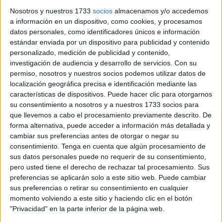
José Diestro, y responsables de servicios de la Ciudad
Nosotros y nuestros 1733
socios
almacenamos y/o accedemos
han formado parte de esta mesa en la que se ha analizado
a información en un dispositivo, como cookies, y procesamos
la evolución de la nueva propuesta y, a su vez, el anterior,
datos personales, como identificadores únicos e información
estándar enviada por un dispositivo para publicidad y contenido
el programa 14/20.
personalizado, medición de publicidad y contenido,
investigación de audiencia y desarrollo de servicios.
Con su
permiso, nosotros y nuestros socios podemos utilizar datos de
localización geográfica precisa e identificación mediante las
características de dispositivos. Puede hacer clic para otorgarnos
su consentimiento a nosotros y a nuestros 1733 socios para
que llevemos a cabo el procesamiento previamente descrito. De
forma alternativa, puede acceder a información más detallada y
cambiar sus preferencias antes de otorgar o negar su
consentimiento.
Tenga en cuenta que algún procesamiento de
sus datos personales puede no requerir de su consentimiento,
pero usted tiene el derecho de rechazar tal procesamiento. Sus
preferencias se aplicarán solo a este sitio web. Puede cambiar
sus preferencias o retirar su consentimiento en cualquier
momento volviendo a este sitio y haciendo clic en el botón
"Privacidad" en la parte inferior de la página web.