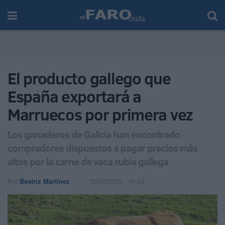
El producto gallego que
España exportará a
Marruecos por primera vez
Los ganaderos de Galicia han encontrado
compradores dispuestos a pagar precios más
altos por la carne de vaca rubia gallega
Por
Beatriz Martínez
03/02/2025 - 16:43