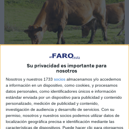
Su privacidad es importante para
Imagen cedida
nosotros
Nosotros y nuestros 1733
socios
almacenamos y/o accedemos
a información en un dispositivo, como cookies, y procesamos
datos personales, como identificadores únicos e información
El sector ganadero gallego está pasando por una etapa
estándar enviada por un dispositivo para publicidad y contenido
complicada. Los productores se enfrentan a márgenes de
personalizado, medición de publicidad y contenido,
beneficio cada vez más ajustados, lo que les está
investigación de audiencia y desarrollo de servicios.
Con su
obligando a buscar soluciones para mejorar su situación.
permiso, nosotros y nuestros socios podemos utilizar datos de
localización geográfica precisa e identificación mediante las
Muchos ya han advertido que, si las cosas siguen así,
características de dispositivos. Puede hacer clic para otorgarnos