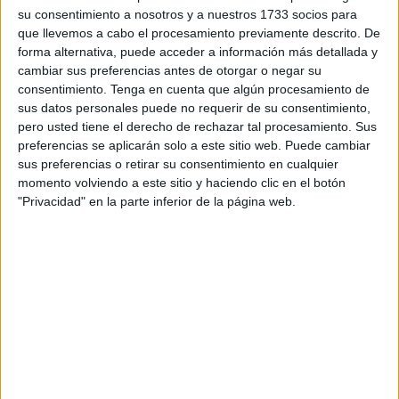
tendrán que tomar decisiones drásticas, como empezar a
su consentimiento a nosotros y a nuestros 1733 socios para
vender sus productos fuera de España, concretamente en
que llevemos a cabo el procesamiento previamente descrito. De
Marruecos. Situación que se podría asemejar a la de
forma alternativa, puede acceder a información más detallada y
cambiar sus preferencias antes de otorgar o negar su
Ceuta, en este caso, a la importación de pescado
consentimiento.
Tenga en cuenta que algún procesamiento de
proveniente del país vecino.
sus datos personales puede no requerir de su consentimiento,
pero usted tiene el derecho de rechazar tal procesamiento. Sus
Según ha informado
El Correo Gallego
, hasta ahora, los
preferencias se aplicarán solo a este sitio web. Puede cambiar
ganaderos gallegos vendían sus productos principalmente
sus preferencias o retirar su consentimiento en cualquier
en el mercado nacional. Sin embargo, debido a la
momento volviendo a este sitio y haciendo clic en el botón
situación actual, han comenzado a explorar la posibilidad
"Privacidad" en la parte inferior de la página web.
de exportar a otros países que estén dispuestos a pagar
más por sus productos. Un buen ejemplo de este cambio
es la carne de vaca rubia gallega, que acaba de abrir un
nuevo mercado en Marruecos
. Es la primera vez que
esta carne, que es muy apreciada en España, se venderá
en ese país.
Un paso hacia la