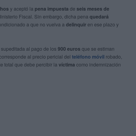
chos
y aceptó la
pena impuesta
de
seis meses de
inisterio Fiscal. Sin embargo, dicha pena
quedará
condicionado a que no vuelva a
delinquir
en ese plazo y
 supeditada al pago de los
900 euros
que se estiman
corresponde al precio pericial del
teléfono móvil
robado,
te total que debe percibir la
víctima
como indemnización