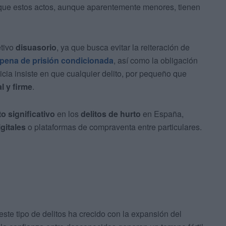
o que estos actos, aunque aparentemente menores, tienen
etivo
disuasorio
, ya que busca evitar la reiteración de
pena de prisión condicionada
, así como la obligación
ticia insiste en que cualquier delito, por pequeño que
l y firme
.
 significativo
en los
delitos de hurto
en España,
igitales
o plataformas de compraventa entre particulares.
 este tipo de delitos ha crecido con la expansión del