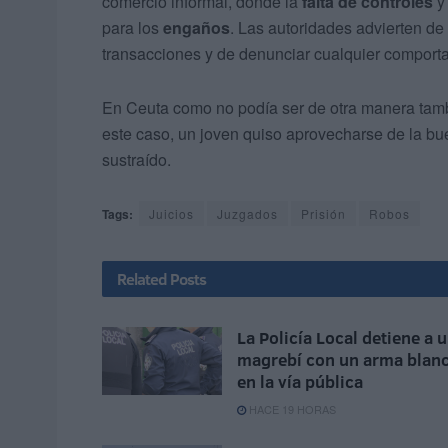
comercio informal, donde la
falta de controles
y 
para los
engaños
. Las autoridades advierten de
transacciones y de denunciar cualquier compor
En Ceuta como no podía ser de otra manera tam
este caso, un joven quiso aprovecharse de la bue
sustraído.
Tags:
Juicios
Juzgados
Prisión
Robos
Related
Posts
La Policía Local detiene a 
magrebí con un arma blan
en la vía pública
HACE 19 HORAS