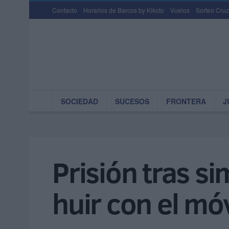
Contacto
Horarios de Barcos by Kikoto
Vuelos
Sorteo Cruz
SOCIEDAD
SUCESOS
FRONTERA
J
Prisión tras s
huir con el móv