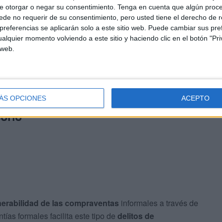
e otorgar o negar su consentimiento.
Tenga en cuenta que algún proc
teléfono
y
salió corriendo
del lugar sin efectuar el pago
de no requerir de su consentimiento, pero usted tiene el derecho de r
or la jueza como un “
acto claramente intencionado
y
referencias se aplicarán solo a este sitio web. Puede cambiar sus pref
alquier momento volviendo a este sitio y haciendo clic en el botón "Pri
 web.
a actuación policial, se pudo identificar al autor en
pocas
 disposición judicial. Aunque el teléfono no fue
miento expreso
de los hechos por parte del acusado.
ÁS OPCIONES
ACEPTO
orio
nerabilidad de las compraventas
informales a través de
tías formales facilita este tipo de
delitos de