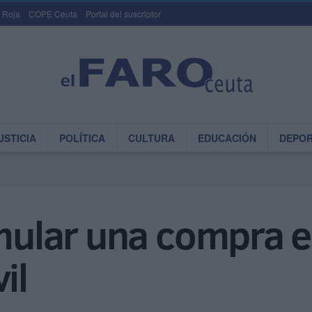
 Roja
COPE Ceuta
Portal del suscriptor
USTICIA
POLÍTICA
CULTURA
EDUCACIÓN
DEPO
imular una compra 
il