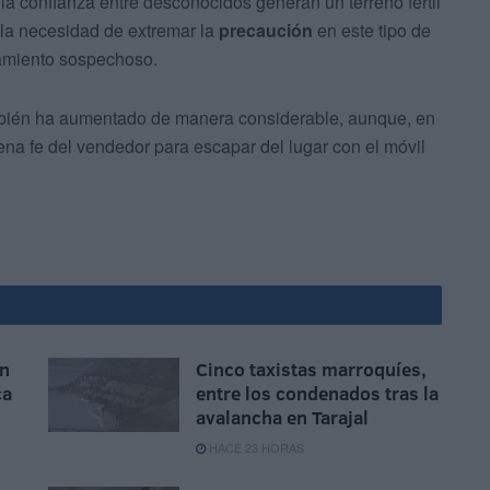
la confianza entre desconocidos generan un terreno fértil
 la necesidad de extremar la
precaución
en este tipo de
tamiento sospechoso.
bién ha aumentado de manera considerable, aunque, en
na fe del vendedor para escapar del lugar con el móvil
un
Cinco taxistas marroquíes,
ca
entre los condenados tras la
avalancha en Tarajal
HACE 23 HORAS