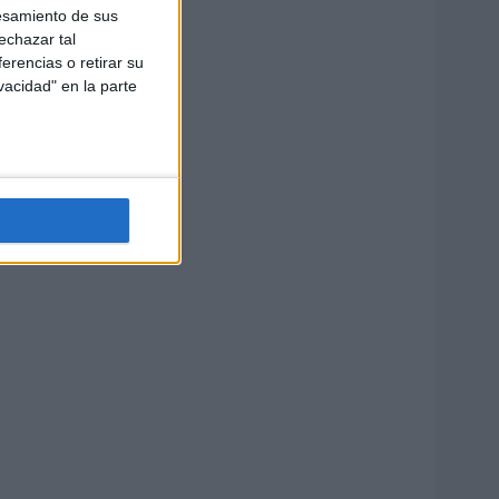
esamiento de sus
echazar tal
erencias o retirar su
vacidad" en la parte