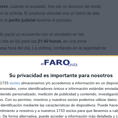
rero
, cuando el acusado, tras ver un anuncio de venta
on la víctima. El producto ofrecido era un móvil de alta
or el
perito judicial
durante el proceso.
ado pactó un encuentro con el vendedor en las
 cita se fijó para las
21:40 horas
, en una zona
esa hora del día. La víctima, confiando en la legalidad de
Su privacidad es importante para nosotros
s 1733
socios
almacenamos y/o accedemos a información en un disposit
sonales, como identificadores únicos e información estándar enviada 
ntenido personalizado, medición de publicidad y contenido, investigaci
os.
Con su permiso, nosotros y nuestros socios podemos utilizar datos 
identificación mediante las características de dispositivos. Puede hacer
ntimiento a nosotros y a nuestros 1733 socios para que llevemos a ca
 móvil
al acusado para su revisión. En ese momento, y
. De forma alternativa, puede acceder a información más detallada y 