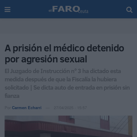
A prisión el médico detenido
por agresión sexual
El Juzgado de Instrucción nº 3 ha dictado esta
medida después de que la Fiscalía la hubiera
solicitado | Se dicta auto de entrada en prisión sin
fianza
Por
Carmen Echarri
27/04/2025 - 15:57