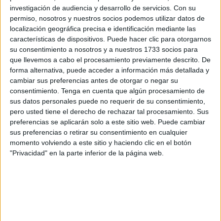
investigación de audiencia y desarrollo de servicios.
Con su
A primera hora de la mañana,
el galeno era trasladado a
permiso, nosotros y nuestros socios podemos utilizar datos de
dependencias del Palacio de Justicia
por la Policía tras
localización geográfica precisa e identificación mediante las
haber permanecido la noche anterior en los
calabozos de
características de dispositivos. Puede hacer clic para otorgarnos
su consentimiento a nosotros y a nuestros 1733 socios para
la Jefatura Superior
.
que llevemos a cabo el procesamiento previamente descrito. De
forma alternativa, puede acceder a información más detallada y
No ha sido hasta bien pasadas las tres y media de la tarde
cambiar sus preferencias antes de otorgar o negar su
cuando se ha conocido
esta resolución judicial
, tal y
consentimiento.
Tenga en cuenta que algún procesamiento de
como han confirmado fuentes judiciales a
El Faro de
sus datos personales puede no requerir de su consentimiento,
Ceuta
.
pero usted tiene el derecho de rechazar tal procesamiento. Sus
preferencias se aplicarán solo a este sitio web. Puede cambiar
El sanitario
será trasladado a la cárcel de Mendizábal,
sus preferencias o retirar su consentimiento en cualquier
momento volviendo a este sitio y haciendo clic en el botón
aunque en su declaración
ha negado participación en
"Privacidad" en la parte inferior de la página web.
los hechos denunciados
.
La denunciante ha mantenido la versión
y la Fiscalía ha
solicitado la entrada en prisión como así ha dictaminado el
juez.