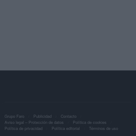
Grupo Faro
Publicidad
Contacto
Aviso legal – Protección de datos
Política de cookies
Política de privacidad
Política editorial
Términos de uso