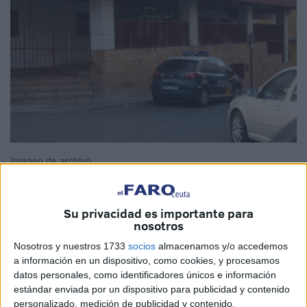
Imagen de archivo
Su privacidad es importante para
nosotros
El Juzgado de Instrucción nº 3
ha ordenado esta
mañana el
ingreso en prisión
sin fianza del
médico
Nosotros y nuestros 1733
socios
almacenamos y/o accedemos
a información en un dispositivo, como cookies, y procesamos
detenido
en la noche del sábado en el
hospital
datos personales, como identificadores únicos e información
universitario de Ceuta
tras una denuncia presentada por
estándar enviada por un dispositivo para publicidad y contenido
una presunta
agresión sexual
.
personalizado, medición de publicidad y contenido,