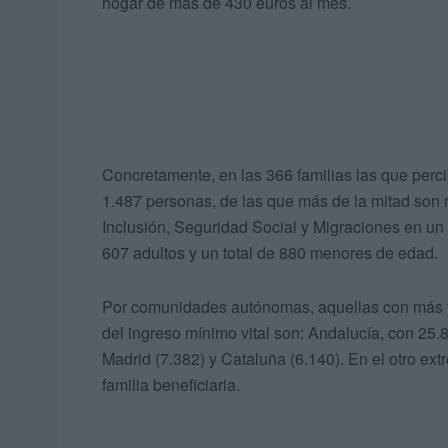
hogar de más de 430 euros al mes.
Concretamente, en las 366 familias las que percib
1.487 personas, de las que más de la mitad son 
Inclusión, Seguridad Social y Migraciones en un
607 adultos y un total de 880 menores de edad.
Por comunidades autónomas, aquellas con más fa
del ingreso mínimo vital son: Andalucía, con 25
Madrid (7.382) y Cataluña (6.140). En el otro ext
familia beneficiaria.