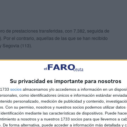
ro de prestaciones transferidas, con 7.382, seguida de
. Por el contrario, aquellas de las que se han recibido
y Segovia (113).
Su privacidad es importante para nosotros
s 1733
socios
almacenamos y/o accedemos a información en un disposit
sejo de Ministros del pasado 29 de mayo y establece un
sonales, como identificadores únicos e información estándar enviada 
ipo de hogar. Los hogares reconocidos de oficio son
ntenido personalizado, medición de publicidad y contenido, investigaci
os.
Con su permiso, nosotros y nuestros socios podemos utilizar datos 
eguridad Social (INSS) tenía información suficiente sobre
identificación mediante las características de dispositivos. Puede hacer
reconversión. La Seguridad Social les avisó, previamente,
ntimiento a nosotros y a nuestros 1733 socios para que llevemos a ca
r el ingreso mínimo vital.
. De forma alternativa, puede acceder a información más detallada y 