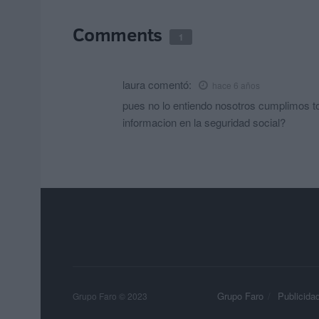
Comments
1
laura
comentó:
hace 6 años
pues no lo entiendo nosotros cumplimos tod
informacion en la seguridad social?
Grupo Faro
Publicida
Grupo Faro © 2023