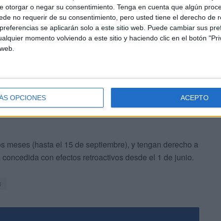
e otorgar o negar su consentimiento.
Tenga en cuenta que algún proc
de no requerir de su consentimiento, pero usted tiene el derecho de r
o para solicitar el ingreso mínimo vital, se han registrado
referencias se aplicarán solo a este sitio web. Puede cambiar sus pref
ntadas por vía telemática, ya que la atención presencial
alquier momento volviendo a este sitio y haciendo clic en el botón "Pri
 Seguridad Social (CAISS) se ha retomado este pasado
 web.
ÁS OPCIONES
ACEPTO
ros meses (hasta el 15 de septiembre), y tengan derecho a
 concedida con efectos retroactivos desde el 1 de junio.
l