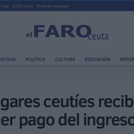
 Roja
COPE Ceuta
Portal del suscriptor
USTICIA
POLÍTICA
CULTURA
EDUCACIÓN
DEPO
ares ceutíes recib
mer pago del ingres