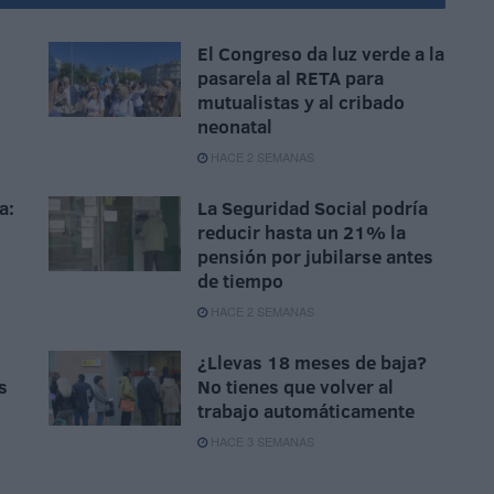
El Congreso da luz verde a la
pasarela al RETA para
mutualistas y al cribado
neonatal
HACE 2 SEMANAS
a:
La Seguridad Social podría
reducir hasta un 21% la
pensión por jubilarse antes
de tiempo
HACE 2 SEMANAS
¿Llevas 18 meses de baja?
s
No tienes que volver al
trabajo automáticamente
HACE 3 SEMANAS