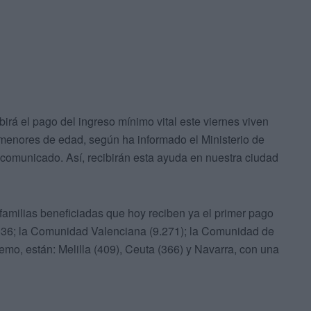
irá el pago del ingreso mínimo vital este viernes viven
menores de edad, según ha informado el Ministerio de
 comunicado. Así, recibirán esta ayuda en nuestra ciudad
milias beneficiadas que hoy reciben ya el primer pago
.836; la Comunidad Valenciana (9.271); la Comunidad de
remo, están: Melilla (409), Ceuta (366) y Navarra, con una