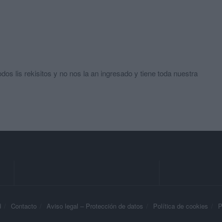
os lis rekisitos y no nos la an ingresado y tiene toda nuestra
d
Contacto
Aviso legal – Protección de datos
Política de cookies
P