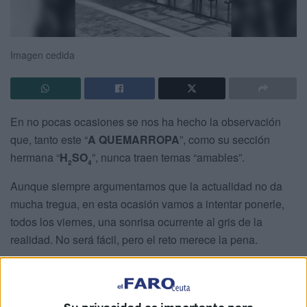
Imagen cedida
En no pocas ocasiones se nos ha hecho la observación
que, tanto este “
A QUEMARROPA
”, como su sección
hermana “
H
SO
”, nunca traen temas “amables”.
2
4
Aunque siempre argumentamos que la actualidad no da
mucha tregua, en esta ocasión vamos a intentar ponerle,
todos los viernes, una sonrisa ocurrente al gris de la
realidad. No será fácil, pero el reto merece la pena.
Charles Darwin (1809-1882) fue el naturalista británico
que cambió la perspectiva de la evolución del ser humano.
Opuesto frontalmente a las tesis de la Iglesia, Darwin