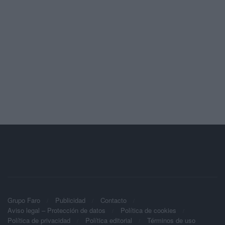
Grupo Faro
Publicidad
Contacto
Aviso legal – Protección de datos
Política de cookies
Política de privacidad
Política editorial
Términos de uso