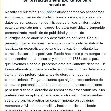
Su privacidad es importante para
nosotros
justificó, en su ya famosa obra “
El origen de las especies
”,
la evolución biológica de los seres vivos. Hoy, en pleno
Nosotros y nuestros 1733
socios
almacenamos y/o accedemos
a información en un dispositivo, como cookies, y procesamos
Siglo XXI, todavía algunos inquisidores se atreven a
datos personales, como identificadores únicos e información
contradecir esas tesis. De aquí a que nos quieran
estándar enviada por un dispositivo para publicidad y contenido
convencer de que los bebés vienen con las cigüeñas
personalizado, medición de publicidad y contenido,
queda nada. Al tiempo.
investigación de audiencia y desarrollo de servicios.
Con su
permiso, nosotros y nuestros socios podemos utilizar datos de
Pero vamos a lo nuestro.
localización geográfica precisa e identificación mediante las
características de dispositivos. Puede hacer clic para otorgarnos
1985 es un año importante. España y Portugal firman los
su consentimiento a nosotros y a nuestros 1733 socios para
que llevemos a cabo el procesamiento previamente descrito. De
tratados de adhesión a la UE, en Estados Unidos se
forma alternativa, puede acceder a información más detallada y
arrestan un importante número de espías y Jennifer Rush
cambiar sus preferencias antes de otorgar o negar su
triunfa con su canción “
The power of love
”. Como diría mi
consentimiento.
Tenga en cuenta que algún procesamiento de
alumnado del Instituto de Idiomas de Ceuta, pleistoceno
sus datos personales puede no requerir de su consentimiento,
en estado puro.
pero usted tiene el derecho de rechazar tal procesamiento. Sus
preferencias se aplicarán solo a este sitio web. Puede cambiar
Así, en medio de las grandes citas de la Historia, un grupo
sus preferencias o retirar su consentimiento en cualquier
momento volviendo a este sitio y haciendo clic en el botón
de cachondos inicia una curiosa andadura. Desde la
"Privacidad" en la parte inferior de la página web.