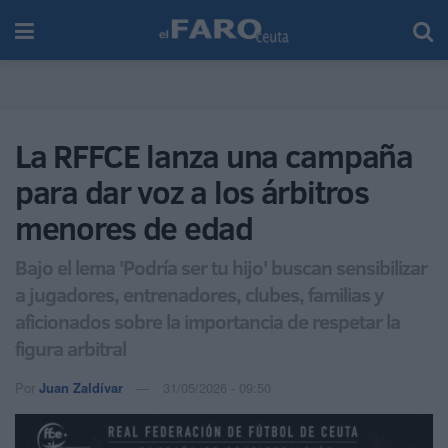
La RFFCE lanza una campaña
para dar voz a los árbitros
menores de edad
Bajo el lema 'Podría ser tu hijo' buscan sensibilizar
a jugadores, entrenadores, clubes, familias y
aficionados sobre la importancia de respetar la
figura arbitral
Por
Juan Zaldívar
31/05/2026 - 09:50