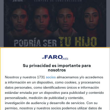
Imagen cedida
Su privacidad es importante para
nosotros
Nosotros y nuestros 1731
socios
almacenamos y/o accedemos
La
Real Federación de Fútbol de Ceuta
(RFFCE) ha
a información en un dispositivo, como cookies, y procesamos
puesto en marcha la campaña de concienciación ‘Podría
datos personales, como identificadores únicos e información
ser tu hijo’, una iniciativa dirigida a sensibilizar a
estándar enviada por un dispositivo para publicidad y contenido
personalizado, medición de publicidad y contenido,
jugadores, entrenadores, clubes, familias y aficionados
investigación de audiencia y desarrollo de servicios.
Con su
sobre
la importancia de respetar la figura arbitral
,
permiso, nosotros y nuestros socios podemos utilizar datos de