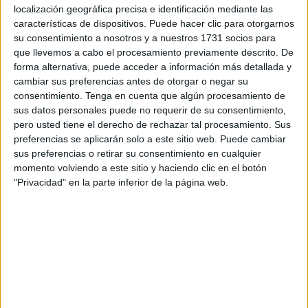
especialmente cuando se trata de menores de edad.
localización geográfica precisa e identificación mediante las
características de dispositivos. Puede hacer clic para otorgarnos
La campaña arranca con el
lanzamiento de sus cuatro
su consentimiento a nosotros y a nuestros 1731 socios para
primeros vídeos
, protagonizados por jóvenes árbitros y
que llevemos a cabo el procesamiento previamente descrito. De
árbitras de nuestra ciudad, de entre 14 y 17 años. Estos se
forma alternativa, puede acceder a información más detallada y
cambiar sus preferencias antes de otorgar o negar su
pueden ver en las redes sociales de la territorial ceutí.
consentimiento.
Tenga en cuenta que algún procesamiento de
sus datos personales puede no requerir de su consentimiento,
Cada uno de ellos cuenta con una pieza audiovisual
pero usted tiene el derecho de rechazar tal procesamiento. Sus
propia, de 30 segundos o menos, en la que mira a cámara
preferencias se aplicarán solo a este sitio web. Puede cambiar
para trasladar un mensaje directo, breve e impactante:
son
sus preferencias o retirar su consentimiento en cualquier
menores de edad
y determinados comentarios,
momento volviendo a este sitio y haciendo clic en el botón
"Privacidad" en la parte inferior de la página web.
insultos y faltas de respeto proceden, en muchas
ocasiones, de personas adultas
.
Bajo una misma línea creativa, en estos primeros vídeos,
la RFFCE pone el foco en una realidad que no puede
normalizarse dentro del entorno deportivo. Frases como
“no tienes ni idea”, “menudo arbitraje” o “así no vas a llegar
a nada” no forman parte del juego. “Son expresiones que