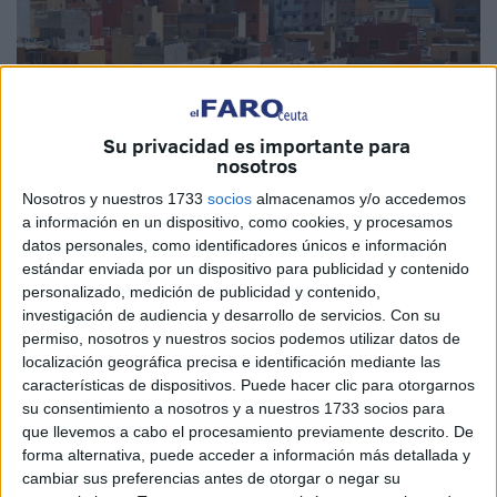
Su privacidad es importante para
nosotros
Nosotros y nuestros 1733
socios
almacenamos y/o accedemos
a información en un dispositivo, como cookies, y procesamos
Archivo
datos personales, como identificadores únicos e información
estándar enviada por un dispositivo para publicidad y contenido
personalizado, medición de publicidad y contenido,
investigación de audiencia y desarrollo de servicios.
Con su
permiso, nosotros y nuestros socios podemos utilizar datos de
Una dotación de la Jefatura de la
Policía Local
de Ceuta
localización geográfica precisa e identificación mediante las
que se encontraba patrullando en un vehículo policial por
características de dispositivos. Puede hacer clic para otorgarnos
la zona de Casas Nuevas, en la barriada del
Príncipe
su consentimiento a nosotros y a nuestros 1733 socios para
que llevemos a cabo el procesamiento previamente descrito. De
Alfonso
, consiguió recuperar una pistola del calibre 9
forma alternativa, puede acceder a información más detallada y
milímetros parabellum que su portador había dejado en un
cambiar sus preferencias antes de otorgar o negar su
mueble, dándose después a la fuga. Los agentes no han