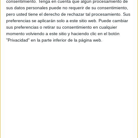
consentimiento.
Tenga en cuenta que algún procesamiento de
conseguido dar con el poseedor del arma pero se ha
sus datos personales puede no requerir de su consentimiento,
abierto ya la oportuna investigación sobre los hechos.
pero usted tiene el derecho de rechazar tal procesamiento. Sus
preferencias se aplicarán solo a este sitio web. Puede cambiar
La intervención se llevó a cabo a mediodía de este jueves,
sus preferencias o retirar su consentimiento en cualquier
momento volviendo a este sitio y haciendo clic en el botón
cuando los policías observaron la actitud sospechosa de
"Privacidad" en la parte inferior de la página web.
un viandante que continuamente se echaba la mano a su
cintura intentando ocultar con dificultad un objeto.
Los agentes, guardando medidas de seguridad, se
apearon del vehículo con el fin de proceder a identificarle.
El individuo, que se percató de la situación, aprovechó
para emprender su huida a la carrera, siendo perseguido
por los policías por el entresijo de callejones que forman
este lugar llegando instantes después a perderlo de vista.
Coordinados con otra dotación policial, varios agentes
procedieron a inspeccionar el lugar en búsqueda del
individuo, encontrando únicamente en las proximidades un