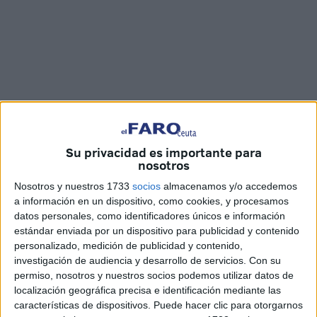
Su privacidad es importante para
Fotos y vídeo: Quino / Marina Risco
nosotros
Nosotros y nuestros 1733
socios
almacenamos y/o accedemos
a información en un dispositivo, como cookies, y procesamos
datos personales, como identificadores únicos e información
Los nuevos uniformes para la Escuadra de Gala de la
estándar enviada por un dispositivo para publicidad y contenido
Policía Local
, confeccionados por el alumnado de la
personalizado, medición de publicidad y contenido,
investigación de audiencia y desarrollo de servicios.
Con su
Escuela Taller ‘Uniformes de Gala’ que está
permiso, nosotros y nuestros socios podemos utilizar datos de
subvencionada por el
SEPE
, han sido presentados en
localización geográfica precisa e identificación mediante las
Ceuta de manera oficial este martes en las propias
características de dispositivos. Puede hacer clic para otorgarnos