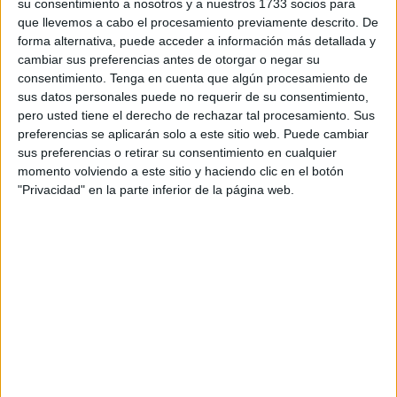
instalaciones del organismo ubicado en la Loma del Pez.
su consentimiento a nosotros y a nuestros 1733 socios para
que llevemos a cabo el procesamiento previamente descrito. De
Este sencillo pero importante acto no se lo han querido
forma alternativa, puede acceder a información más detallada y
cambiar sus preferencias antes de otorgar o negar su
perder el superintendente jefe de la Policía Local,
consentimiento.
Tenga en cuenta que algún procesamiento de
Sebastián Vega, así como el director general de
sus datos personales puede no requerir de su consentimiento,
Gobernación, Alfonso Conejo, y el de Comercio y Turismo,
pero usted tiene el derecho de rechazar tal procesamiento. Sus
Juan Antonio Hidalgo.
preferencias se aplicarán solo a este sitio web. Puede cambiar
sus preferencias o retirar su consentimiento en cualquier
El Gobierno
encargó a los alumnos trabajadores que se
momento volviendo a este sitio y haciendo clic en el botón
"Privacidad" en la parte inferior de la página web.
encuentran en el Taller de Empleo la realización de 12
trajes en tres tallas de algodón. “Es algo importante ya que
antes solo se tenía 6, por lo que a algunos les quedaba
más apretado. Además, este tiene un menor peso,
comparado con el anterior, por lo que será más cómodo de
llevar por ejemplo el día de la procesión de la Patrona”, ha
señalado Vega.
De este nuevo
uniforme de gala
, se mantiene el corte de
chaqueta, pero se prescinde de la bota alta y la charretera,