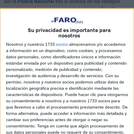
por la
Policía Nacional
tras el análisis de los vestigios
recogidos por los componentes de la Unidad Científica.
“El disparo fue hecho en el margen inferior de la media
distancia y a pocos centímetros de la superficie corporal”,
Su privacidad es importante para
nosotros
se indica en la documental a cuyo contenido ha tenido
acceso este periódico. Hubo un segundo tiro que impactó
Nosotros y nuestros 1733
socios
almacenamos y/o accedemos
a información en un dispositivo, como cookies, y procesamos
contra la encimera de la cocina en donde tuvo lugar la
datos personales, como identificadores únicos e información
discusión inicial que terminaría con este fatal desenlace.
estándar enviada por un dispositivo para publicidad y contenido
Ese disparo se produjo después del forcejeo que mantuvo
personalizado, medición de publicidad y contenido,
el agente con su propia hija, que era menor de edad, y que
investigación de audiencia y desarrollo de servicios.
Con su
permiso, nosotros y nuestros socios podemos utilizar datos de
intentaba así arrebatarle el arma para que no continuara
localización geográfica precisa e identificación mediante las
agrediendo a su madre, que estaba aún con vida, herida
características de dispositivos. Puede hacer clic para otorgarnos
de gravedad y en el suelo.
su consentimiento a nosotros y a nuestros 1733 socios para
que llevemos a cabo el procesamiento previamente descrito. De
La Policía Nacional reflejó en los informes la trayectoria de
forma alternativa, puede acceder a información más detallada y
los disparos:
el primero, que es el clave, hecho a muy
cambiar sus preferencias antes de otorgar o negar su
consentimiento.
Tenga en cuenta que algún procesamiento de
pocos centímetros
de la víctima, con orificio de entrada y
sus datos personales puede no requerir de su consentimiento,