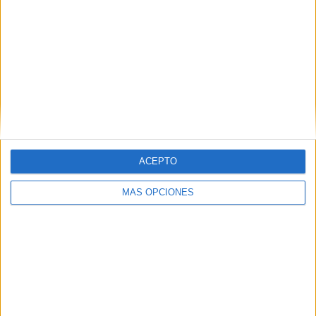
ACEPTO
MÁS OPCIONES
Consta en la declaración de la hija, testigo de lo ocurrido,
que vio a su padre vestido de policía local sacar el arma
mientras su madre buscaba ese papel. La hija intentó
evitar el disparo pero, según sus manifestaciones, el padre
la apartó y asestó el tiro mortal. Después intentaría otro
que terminó desviado por el forcejeo.