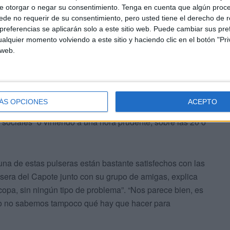
e otorgar o negar su consentimiento.
Tenga en cuenta que algún proc
de no requerir de su consentimiento, pero usted tiene el derecho de r
referencias se aplicarán solo a este sitio web. Puede cambiar sus pref
alquier momento volviendo a este sitio y haciendo clic en el botón "Pri
 web.
lar es la caseta El Capote. Con un aforo más grande, este
mas de espacio que El Señorío (de 10 metros), aunque la
 ‘convierte’ en caseta de bebida. Nicolás, uno de los
mpide que la gente entre, ya que “todos entran”, pero los
ÁS OPCIONES
ACEPTO
e no ha especificado cómo se puede conseguir, ha
 sociales “o viniendo a una hora prudente, sobre las 20 o
una de estas pulseras están bastante satisfechos con las
pulsera del Capote junto con su grupo de amigas, explica
copa, sin ningún tipo de problema”. “Nos parece bien, es
ero no sabemos tampoco qué hay que hacer para