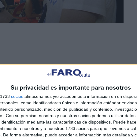
 muchos de nuestros clientes habituales que se
la”, ha explicado. Esta pulsera podía adquirirse por 15
Su privacidad es importante para nosotros
 acceso prioritario al local, al tiempo que se le invitaba
s 1733
socios
almacenamos y/o accedemos a información en un disposit
lizaban antes del comienzo de las Fiestas Patronales. ¿Y
sonales, como identificadores únicos e información estándar enviada 
os tener más espacio el año que viene”, ha zanjado
ntenido personalizado, medición de publicidad y contenido, investigaci
os.
Con su permiso, nosotros y nuestros socios podemos utilizar datos 
identificación mediante las características de dispositivos. Puede hacer
ntimiento a nosotros y a nuestros 1733 socios para que llevemos a ca
. De forma alternativa, puede acceder a información más detallada y 