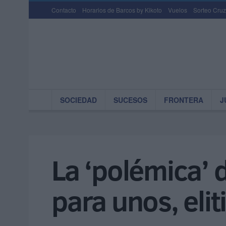
Contacto
Horarios de Barcos by Kikoto
Vuelos
Sorteo Cruz
SOCIEDAD
SUCESOS
FRONTERA
J
La ‘polémica’ d
para unos, eli