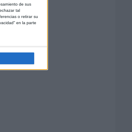
esamiento de sus
echazar tal
erencias o retirar su
vacidad" en la parte