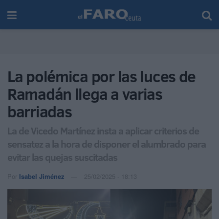
La polémica por las luces de
Ramadán llega a varias
barriadas
La de Vicedo Martínez insta a aplicar criterios de
sensatez a la hora de disponer el alumbrado para
evitar las quejas suscitadas
Por
Isabel Jiménez
25/02/2025 - 18:13