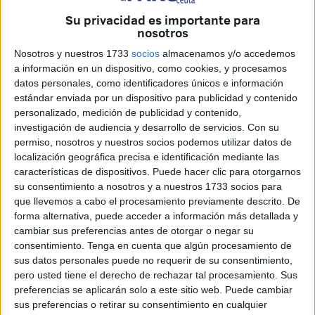
Su privacidad es importante para
Ha sucedido en Vicedo Martínez, un barrio que alza la voz
nosotros
por las “cuatro luces” que han colocado. Pero también el
Nosotros y nuestros 1733
socios
almacenamos y/o accedemos
Príncipe Alfonso
, en donde los vecinos no están
a información en un dispositivo, como cookies, y procesamos
contentos con la distribución, algo que han recogido en
datos personales, como identificadores únicos e información
estándar enviada por un dispositivo para publicidad y contenido
vídeos difundidos en redes sociales.
personalizado, medición de publicidad y contenido,
investigación de audiencia y desarrollo de servicios.
Con su
permiso, nosotros y nuestros socios podemos utilizar datos de
localización geográfica precisa e identificación mediante las
características de dispositivos. Puede hacer clic para otorgarnos
su consentimiento a nosotros y a nuestros 1733 socios para
que llevemos a cabo el procesamiento previamente descrito. De
forma alternativa, puede acceder a información más detallada y
cambiar sus preferencias antes de otorgar o negar su
consentimiento.
Tenga en cuenta que algún procesamiento de
sus datos personales puede no requerir de su consentimiento,
pero usted tiene el derecho de rechazar tal procesamiento. Sus
preferencias se aplicarán solo a este sitio web. Puede cambiar
sus preferencias o retirar su consentimiento en cualquier