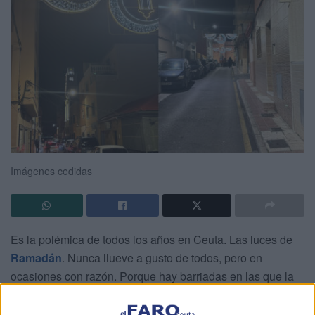
Imágenes cedidas
Es la polémica de todos los años en Ceuta. Las luces de
Ramadán
. Nunca llueve a gusto de todos, pero en
ocasiones con razón. Porque hay barriadas en las que la
colocación de
este alumbrado
parece algo más
anecdótico que razonado a conciencia.