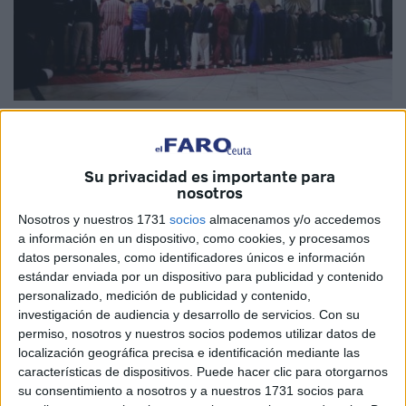
Imagen de archivo
Su privacidad es importante para
nosotros
El Centro de Astronomía anuncia la fecha más probable de
Nosotros y nuestros 1731
socios
almacenamos y/o accedemos
inicio del
Ramadán
2025. La luna se ocultará 45 minutos
a información en un dispositivo, como cookies, y procesamos
después del atardecer, con una edad de 17 horas y 27
datos personales, como identificadores únicos e información
estándar enviada por un dispositivo para publicidad y contenido
minutos. Su visibilidad a simple vista será difícil, salvo en
personalizado, medición de publicidad y contenido,
condiciones atmosféricas extremadamente claras. Ceuta y
investigación de audiencia y desarrollo de servicios.
Con su
Melilla
siguen el mismo calendario que
Marruecos
.
permiso, nosotros y nuestros socios podemos utilizar datos de
localización geográfica precisa e identificación mediante las
Según las estimaciones, la mayoría de los países
características de dispositivos. Puede hacer clic para otorgarnos
comenzarán el ayuno el sábado 1 de marzo de 2025 o
su consentimiento a nosotros y a nuestros 1731 socios para