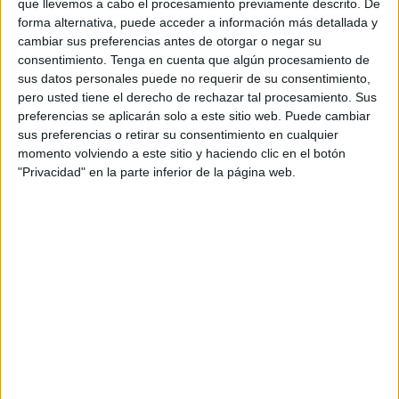
que llevemos a cabo el procesamiento previamente descrito. De
domingo 2. No obstante, la observación oficial del
forma alternativa, puede acceder a información más detallada y
creciente lunar podría generar ligeras variaciones en la
cambiar sus preferencias antes de otorgar o negar su
fecha exacta entre algunas naciones.
consentimiento.
Tenga en cuenta que algún procesamiento de
sus datos personales puede no requerir de su consentimiento,
El comienzo de Ramadán se fija mediante dos métodos
pero usted tiene el derecho de rechazar tal procesamiento. Sus
principales: la observación tradicional de la luna y los
preferencias se aplicarán solo a este sitio web. Puede cambiar
sus preferencias o retirar su consentimiento en cualquier
cálculos astronómicos. Respecto a la primera, la mayoría
momento volviendo a este sitio y haciendo clic en el botón
de los países islámicos dependen de la observación visual
"Privacidad" en la parte inferior de la página web.
del creciente lunar, ya sea a simple vista o con telescopios.
Si el avistamiento se confirma oficialmente, el ayuno
comienza al día siguiente.
En el caso de los cálculos astronómicos, algunos países
prefieren cálculos científicos precisos para determinar la
nueva luna y su posibilidad de visibilidad, facilitando así
una unificación en la fecha de inicio del ayuno y evitando
discrepancias.