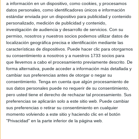
a información en un dispositivo, como cookies, y procesamos
datos personales, como identificadores únicos e información
Las organizaciones convocantes de esta iniciativa han
estándar enviada por un dispositivo para publicidad y contenido
constituido una plataforma “unitaria, amplia y plural” para
personalizado, medición de publicidad y contenido,
conocer la opinión de los españoles sobre el modelo de
investigación de audiencia y desarrollo de servicios.
Con su
Estado.
permiso, nosotros y nuestros socios podemos utilizar datos de
localización geográfica precisa e identificación mediante las
“En las sociedades democráticas”, ha justificado la
características de dispositivos. Puede hacer clic para otorgarnos
su consentimiento a nosotros y a nuestros 1733 socios para
consulta el llamamiento redactado, “los pueblos deciden
que llevemos a cabo el procesamiento previamente descrito. De
sobre todas las cuestiones que les conciernen, entre ellas
forma alternativa, puede acceder a información más detallada y
sobre una de las importantes, la forma de Estado. La
cambiar sus preferencias antes de otorgar o negar su
mayoría de la población actual no tuvo oportunidad de
consentimiento.
Tenga en cuenta que algún procesamiento de
votar la Constitución de 1978; pero quien sí pudo hacerlo,
sus datos personales puede no requerir de su consentimiento,
pero usted tiene el derecho de rechazar tal procesamiento. Sus
no tuvo la opción de elegir sobra la forma de Estado, ya
preferencias se aplicarán solo a este sitio web. Puede cambiar
que fue hurtado del debate en la llamada Transición
sus preferencias o retirar su consentimiento en cualquier
democrática”. “Ni en aquel momento ni posteriormente
momento volviendo a este sitio y haciendo clic en el botón
hemos podido decidir”, lamenta.
"Privacidad" en la parte inferior de la página web.
Los promotores pretenden que esta propuesta sea, por lo