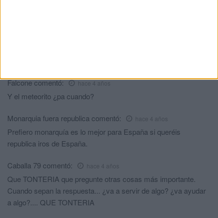
Es que están preparaos, esta gente de podemas.
Peazo ambiente se ve !!!
Un caballa
comentó:
hace 4 años
Y porqué no preguntan que les parece el pacto de estado con
los indepentistas. Ya verían las respuestas de los caballas.
Falcone
comentó:
hace 4 años
Y el meteorito ¿pa cuando?
Monarquia fuera republica
comentó:
hace 4 años
Prefiero monarquía es lo mejor para España si queréis
republica iros de España.
Caballa 79
comentó:
hace 4 años
Que TONTERIA que pregunte otras cosas más importante.
Cuando sepan la respuesta... ¿va a servir de algo? ¿va ayudar
a algo?.... QUE TONTERIA