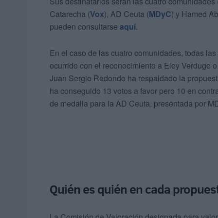
Sus destinatarios serán las cuatro comunidades 
Catarecha (
Vox
), AD Ceuta (
MDyC
) y Hamed Ab
pueden consultarse
aquí
.
En el caso de las cuatro comunidades, todas la
ocurrido con el reconocimiento a Eloy Verdugo 
Juan Sergio Redondo ha respaldado la propuesta
ha conseguido 13 votos a favor pero 10 en contr
de medalla para la AD Ceuta, presentada por M
Quién es quién en cada propues
La Comisión de Valoración designada para valora