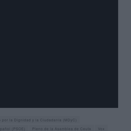
 por la Dignidad y la Ciudadanía (MDyC)
spañol (PSOE)
Pleno de la Asamblea de Ceuta
Vox