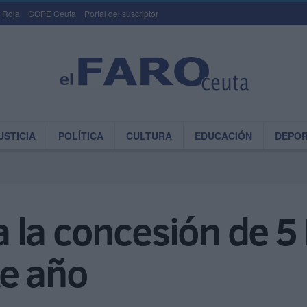
 Roja
COPE Ceuta
Portal del suscriptor
USTICIA
POLÍTICA
CULTURA
EDUCACIÓN
DEPO
ca la concesión de 5
e año