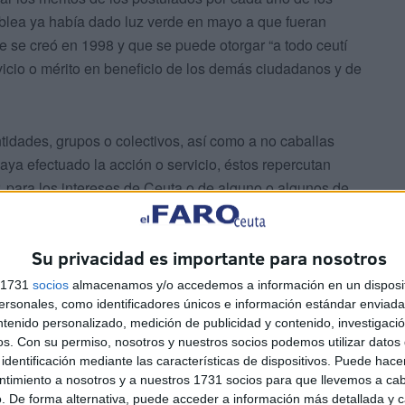
mblea ya había dado luz verde en mayo a que fueran
e se creó en 1998 y que se puede otorgar “a todo ceutí
vicio o mérito en beneficio de los demás ciudadanos y de
tidades, grupos o colectivos, así como a no caballas
aya efectuado la acción o servicio, éstos repercutan
, para los intereses de Ceuta o de alguno o algunos de
Su privacidad es importante para nosotros
s 1731
socios
almacenamos y/o accedemos a información en un disposit
sonales, como identificadores únicos e información estándar enviada 
ntenido personalizado, medición de publicidad y contenido, investigaci
os.
Con su permiso, nosotros y nuestros socios podemos utilizar datos 
identificación mediante las características de dispositivos. Puede hacer
conforman la realidad ceutí”, es decir, a la cristiana, la
ntimiento a nosotros y a nuestros 1731 socios para que llevemos a ca
yen la idiosincrasia y esencia de la sociedad de Ceuta y
. De forma alternativa, puede acceder a información más detallada y 