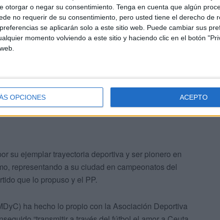
Los únicos que se han opuesto a la medalla han sido los
e otorgar o negar su consentimiento.
Tenga en cuenta que algún proc
de no requerir de su consentimiento, pero usted tiene el derecho de r
referencias se aplicarán solo a este sitio web. Puede cambiar sus pref
alquier momento volviendo a este sitio y haciendo clic en el botón "Pri
calista en UGT y diputado del Grupo Socialista en la
 web.
n el asesoramiento de los trabajadores y en la defensa
ra.
ÁS OPCIONES
ACEPTO
r su ejemplar trayectoria deportiva y ser pionero en
ismo, representando a su ciudad en campeonatos del
rtido que lo propuso y el PP.
MDyC) ha hecho lo propio con la Asociación Deportiva
nseguido “transmitir a través del fútbol el amor a Ceuta