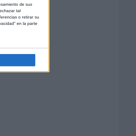
esamiento de sus
echazar tal
erencias o retirar su
vacidad" en la parte