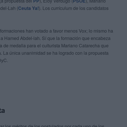
(a propuesta del
PP
), Eloy Verdugo (
PSOE
), Mariano
del-Lah (
Ceuta Ya!
). Los currículum de los candidatos
s formaciones han votado a favor menos Vox; lo mismo ha
o a Hamed Abdel-lah. Sí que la formación que encabeza
 de medalla para el culturista Mariano Catarecha que
a. La única unanimidad se ha logrado con la propuesta
DyC.
ta
r los méritos de los postulados por cada uno de los