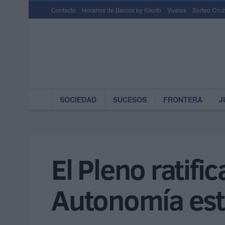
Contacto
Horarios de Barcos by Kikoto
Vuelos
Sorteo Cruz
SOCIEDAD
SUCESOS
FRONTERA
J
El Pleno ratifi
Autonomía est