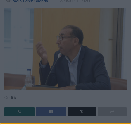
Por
Paola Pérez Cuenda
27/05/2021 - 16:26
Cedida
No cabe duda que este ha sido un curso escolar “peculiar”