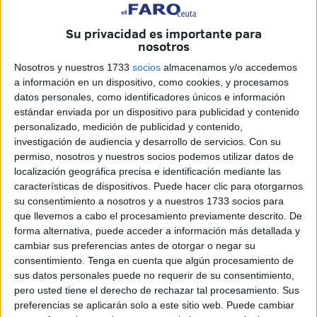
en Ceuta debido a la pandemia y que “en las adaptaciones
en cuanto a su organización dentro de lo que cabe ha
Su privacidad es importante para
salido mejor de lo que se pensaba”. Así ha comenzado su
nosotros
intervención el portavoz de
Caballas
, Mohamed Alí, que
Nosotros y nuestros 1733
socios
almacenamos y/o accedemos
ha
propuesto
la creación de un programa de refuerzo de
a información en un dispositivo, como cookies, y procesamos
verano dotado con 50 maestros y “unos 200.000 euros que
datos personales, como identificadores únicos e información
estándar enviada por un dispositivo para publicidad y contenido
podrían cogerse de los fondos COVID” para recuperar “el
personalizado, medición de publicidad y contenido,
desfase que se han sufrido muchos alumnos que no han
investigación de audiencia y desarrollo de servicios.
Con su
contado con clases particulares o academias que sí han
permiso, nosotros y nuestros socios podemos utilizar datos de
tenido algunas familias en mejor situación económica”.
localización geográfica precisa e identificación mediante las
características de dispositivos. Puede hacer clic para otorgarnos
“Se ha hecho lo que se ha podido. En agosto o septiembre
su consentimiento a nosotros y a nuestros 1733 socios para
que llevemos a cabo el procesamiento previamente descrito. De
había voces que decían que no se iba a poder terminar el
forma alternativa, puede acceder a información más detallada y
curso. Por eso, nuestro reconocimiento a padres, alumnos
cambiar sus preferencias antes de otorgar o negar su
y profesores, que han hecho todo lo posible para que el
consentimiento.
Tenga en cuenta que algún procesamiento de
impacto de la pandemia fuese lo más leve posible en este
sus datos personales puede no requerir de su consentimiento,
pero usted tiene el derecho de rechazar tal procesamiento. Sus
curso escolar. Aunque el impacto no ha sido homogéneo
preferencias se aplicarán solo a este sitio web. Puede cambiar
porque ha habido familias que han podido contar con