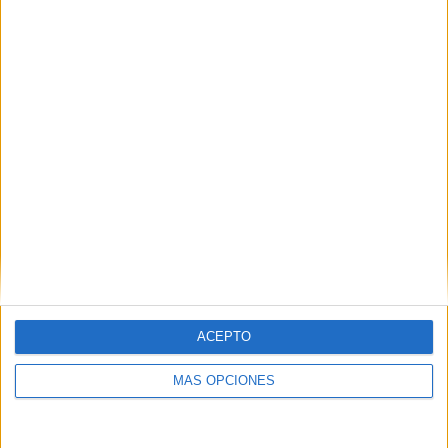
POR
DIEGO NARANJO
23/02/2023
0
1
2
…
69
ACEPTO
MÁS OPCIONES