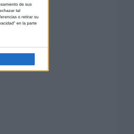
esamiento de sus
echazar tal
erencias o retirar su
vacidad" en la parte