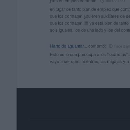
plan de empleo
comentó:
hace 2 años
en lugar de tanto plan de empleo que contra
que los contraten ¿quieren auxiliares de s
que los contraten !!!! ya está bien de tan
sois iguales, los de una lado y los del cont
Harto de aguantar...
comentó:
hace 2 a
Esto es lo que preocupa a los "localistas
vaya a ser que...mientras, las migajas y a