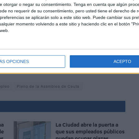
e otorgar o negar su consentimiento.
Tenga en cuenta que algún proc
de no requerir de su consentimiento, pero usted tiene el derecho de r
referencias se aplicarán solo a este sitio web. Puede cambiar sus pref
alquier momento volviendo a este sitio y haciendo clic en el botón "Pri
 web.
ones y sobre todo mayor transparencia ya que esos planes
e aspiran a ser contratados durante un periodo para así,
ÁS OPCIONES
ACEPTO
mpleo
Pleno de la Asamblea de Ceuta
na
La Ciudad abre la puerta a
de
que sus empleados públicos
as
puedan ocupar plazas