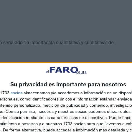
señalado “la importancia cuantitativa y cualitativa” de
Su privacidad es importante para nosotros
s 1733
socios
almacenamos y/o accedemos a información en un disposit
sonales, como identificadores únicos e información estándar enviada 
e todo, establecer unos mecanismos de selección
ntenido personalizado, medición de publicidad y contenido, investigaci
la Asamblea”, explica.
os.
Con su permiso, nosotros y nuestros socios podemos utilizar datos 
identificación mediante las características de dispositivos. Puede hacer
 ello, el Gobierno suele ser muy remiso a la hora de
ntimiento a nosotros y a nuestros 1733 socios para que llevemos a ca
. De forma alternativa, puede acceder a información más detallada y 
los criterios con los que gestiona los Planes de Empleo”.