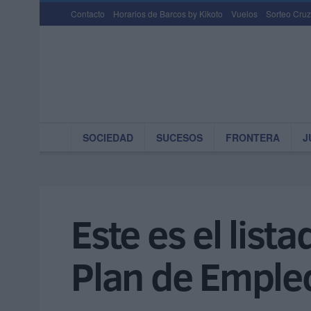
Contacto
Horarios de Barcos by Kikoto
Vuelos
Sorteo Cruz
SOCIEDAD
SUCESOS
FRONTERA
J
Este es el list
Plan de Empl