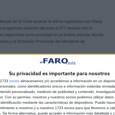
nuel de la Torre durante la última legislatura con Kissy
 programas sacarían del paro a 577 ceutíes con la
s especiales como prioridad en el ámbito escolar, donde
ión y la Dirección Provincial del Ministerio de
r con un recorte presupuestario del Estado de unos
incremento de la duración de los programas educativos de
Su privacidad es importante para nosotros
s 1733
socios
almacenamos y/o accedemos a información en un disposit
sonales, como identificadores únicos e información estándar enviada 
ntenido personalizado, medición de publicidad y contenido, investigaci
os.
Con su permiso, nosotros y nuestros socios podemos utilizar datos 
identificación mediante las características de dispositivos. Puede hacer
ntimiento a nosotros y a nuestros 1733 socios para que llevemos a ca
. De forma alternativa, puede acceder a información más detallada y 