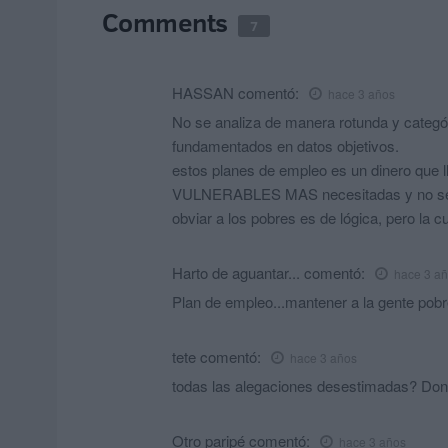
Comments
7
HASSAN
comentó:
hace 3 años
No se analiza de manera rotunda y categór
fundamentados en datos objetivos.
estos planes de empleo es un dinero que l
VULNERABLES MAS necesitadas y no se est
obviar a los pobres es de lógica, pero la
Harto de aguantar...
comentó:
hace 3 a
Plan de empleo...mantener a la gente pobr
tete
comentó:
hace 3 años
todas las alegaciones desestimadas? Don
Otro paripé
comentó:
hace 3 años