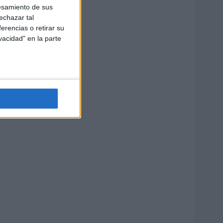
esamiento de sus
echazar tal
erencias o retirar su
vacidad" en la parte