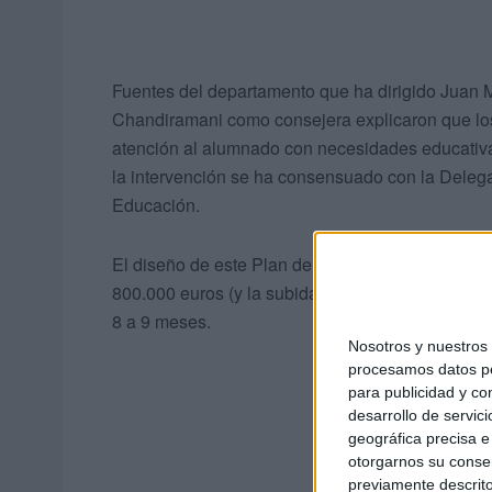
Fuentes del departamento que ha dirigido Juan Ma
Chandiramani como consejera explicaron que los
atención al alumnado con necesidades educativa
la intervención se ha consensuado con la Delegac
Educación.
El diseño de este Plan de Empleo tuvo que lidia
800.000 euros (y la subida salarial anual) y el 
8 a 9 meses.
Nosotros y nuestro
procesamos datos per
para publicidad y co
desarrollo de servici
geográfica precisa e 
otorgarnos su conse
previamente descrito