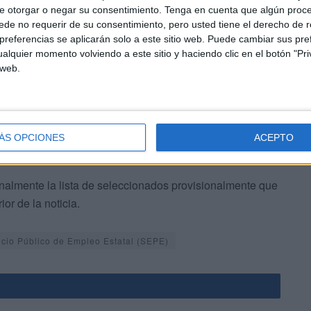
o al Servicio de Prevención de Riesgos Laborales’,
e otorgar o negar su consentimiento.
Tenga en cuenta que algún proc
de no requerir de su consentimiento, pero usted tiene el derecho de r
to de espacios públicos y cuidado de mobiliario y
referencias se aplicarán solo a este sitio web. Puede cambiar sus pref
, ‘Atención al alumnado con necesidades educativas
alquier momento volviendo a este sitio y haciendo clic en el botón "Pri
res’.
 web.
ÁS OPCIONES
ACEPTO
inalmente la lista de seleccionados provisionalmente que
or de la noticia.
icio Público de Empleo Estatal (SEPE)