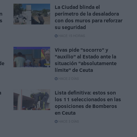
La Ciudad blinda el
n
perímetro de la desaladora
as
con dos muros para reforzar
su seguridad
HACE 15 HORAS
Vivas pide "socorro" y
"auxilio" al Estado ante la
de
situación "absolutamente
límite" de Ceuta
HACE 2 DÍAS
a
Lista definitiva: estos son
los 11 seleccionados en las
oposiciones de Bomberos
en Ceuta
HACE 3 DÍAS