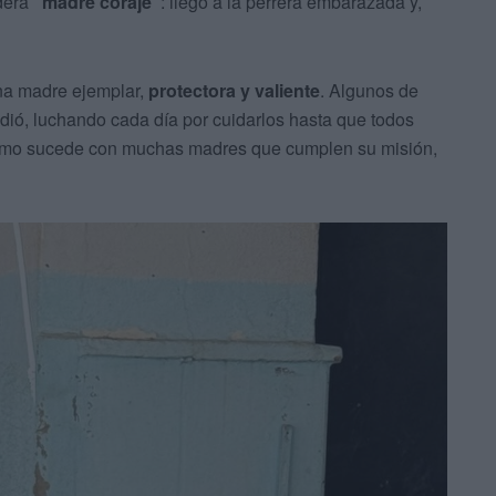
adera
"madre coraje"
: llegó a la perrera embarazada y,
una madre ejemplar,
protectora y valiente
. Algunos de
dió, luchando cada día por cuidarlos hasta que todos
 como sucede con muchas madres que cumplen su misión,