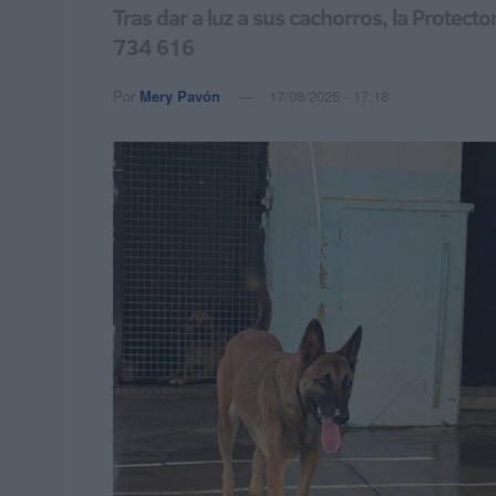
Tras dar a luz a sus cachorros, la Protec
734 616
Por
Mery Pavón
17/08/2025 - 17:18