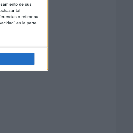
esamiento de sus
echazar tal
erencias o retirar su
vacidad" en la parte