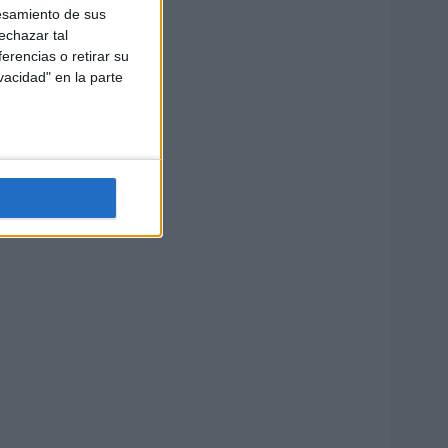
esamiento de sus
echazar tal
erencias o retirar su
vacidad" en la parte