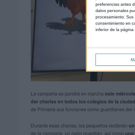
preferencias antes d
datos personales pue
procesamiento. Sus p
consentimiento en cu
inferior de la página
M
La campaña se pondrá en marcha
este miércol
dar charlas en todos los colegios de la ciuda
de Primaria sus funciones como guardianes del 
Durante esas charlas, los pequeños recibirán
un
de la campaña, un gallo guardián, así como
una 