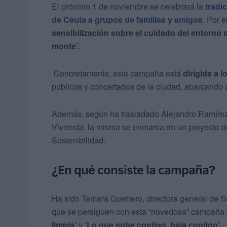
El próximo 1 de noviembre se celebrará la
tradic
de Ceuta a grupos de familias y amigos
. Por 
sensibilización sobre el cuidado del entorno
monte’.
Concretamente, esta campaña está
dirigida a l
públicos y concertados de la ciudad, abarcando
Además, según ha trasladado Alejandro Ramírez
Vivienda, la misma se enmarca en un proyecto d
Sostenibilidad.
¿En qué consiste la campaña?
Ha sido Tamara Guerrero, directora general de Se
que se persiguen con esta “novedosa” campaña
limpia’
y ‘
Lo
que sube contigo,
baja contigo’
.