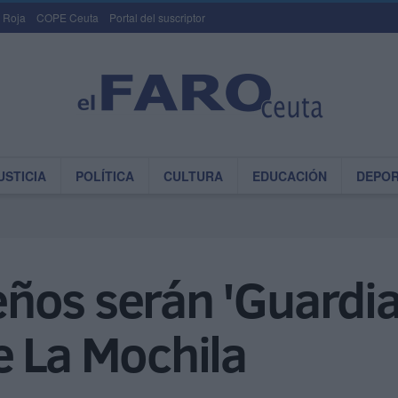
 Roja
COPE Ceuta
Portal del suscriptor
USTICIA
POLÍTICA
CULTURA
EDUCACIÓN
DEPO
ños serán 'Guardia
e La Mochila