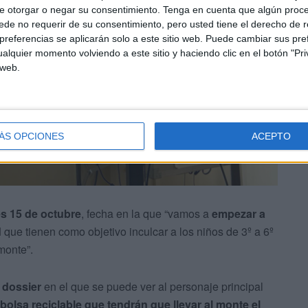
e otorgar o negar su consentimiento.
Tenga en cuenta que algún proc
de no requerir de su consentimiento, pero usted tiene el derecho de r
referencias se aplicarán solo a este sitio web. Puede cambiar sus pref
alquier momento volviendo a este sitio y haciendo clic en el botón "Pri
 web.
ÁS OPCIONES
ACEPTO
es 15 de octubre
, fecha en la que “vamos a
empezar a
d
que tienen como objetivo inculcar a los niños de 3º a 6º
monte”.
 dossier
en el que se puede ver al personaje principal
bolsa reciclable que tendrán que llevar al monte el