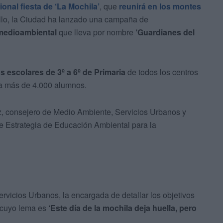
ional fiesta de ‘La Mochila’
, que
reunirá en los montes
ello, la Ciudad ha lanzado una campaña de
 medioambiental
que lleva por nombre
‘Guardianes del
os escolares de 3º a 6º de Primaria
de todos los centros
 a más de 4.000 alumnos.
, consejero de Medio Ambiente, Servicios Urbanos y
e Estrategia de Educación Ambiental para la
rvicios Urbanos, la encargada de detallar los objetivos
 cuyo lema es
‘E
ste día de la mochila deja huella, pero