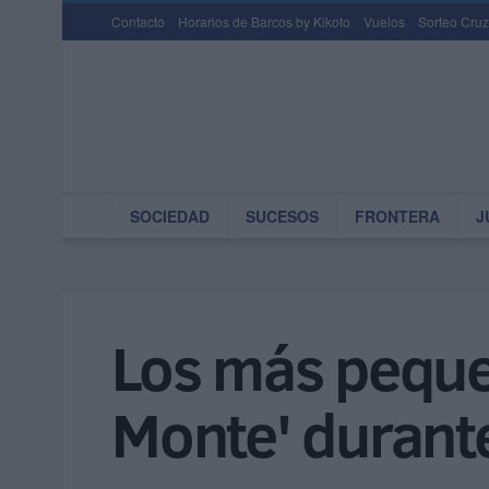
Contacto
Horarios de Barcos by Kikoto
Vuelos
Sorteo Cruz
SOCIEDAD
SUCESOS
FRONTERA
J
Los más peque
Monte' durant