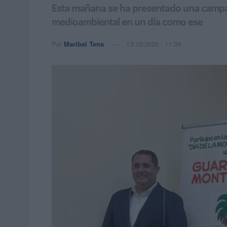
Esta mañana se ha presentado una campaña
medioambiental en un día como ese
Por
Maribel Tena
13/10/2025 - 11:38