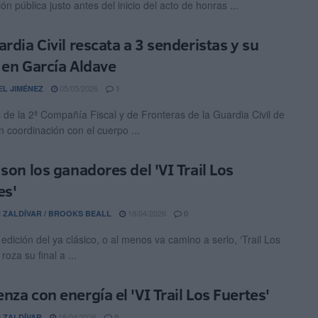
ón pública justo antes del inicio del acto de honras ...
ardia Civil rescata a 3 senderistas y su
 en García Aldave
05/05/2026
EL JIMÉNEZ
1
s de la 2ª Compañía Fiscal y de Fronteras de la Guardia Civil de
n coordinación con el cuerpo ...
 son los ganadores del 'VI Trail Los
es'
18/04/2026
 ZALDÍVAR / BROOKS BEALL
0
edición del ya clásico, o al menos va camino a serlo, ‘Trail Los
 roza su final a ...
nza con energía el 'VI Trail Los Fuertes'
18/04/2026
 ZALDÍVAR
0