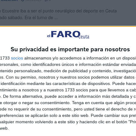
o Ecuestre iba a ser el punto neurálgico del deporte en Ceuta
ado sábado. Era el turno de ...
bido hacer fuego desde el 15 de mayo en
Su privacidad es importante para nosotros
ontes
s 1733
socios
almacenamos y/o accedemos a información en un disposit
10/04/2026
EL JIMÉNEZ
3
sonales, como identificadores únicos e información estándar enviada 
ntenido personalizado, medición de publicidad y contenido, investigaci
bjetivo de salvaguardar el patrimonio natural de Ceuta, el
os.
Con su permiso, nosotros y nuestros socios podemos utilizar datos 
o de Medio Ambiente, Servicios Urbanos y Vivienda, Alejandro
identificación mediante las características de dispositivos. Puede hacer
ntimiento a nosotros y a nuestros 1733 socios para que llevemos a ca
. De forma alternativa, puede acceder a información más detallada y 
es participar en el 'VI Trail Los Fuertes'?
e otorgar o negar su consentimiento.
Tenga en cuenta que algún proc
de no requerir de su consentimiento, pero usted tiene el derecho de r
uedan plazas disponibles
referencias se aplicarán solo a este sitio web. Puede cambiar sus pref
alquier momento volviendo a este sitio y haciendo clic en el botón "Pri
10/03/2026
EL JIMÉNEZ
0
 web.
 edición del 'Trail Los Fuertes' sigue generando expectación