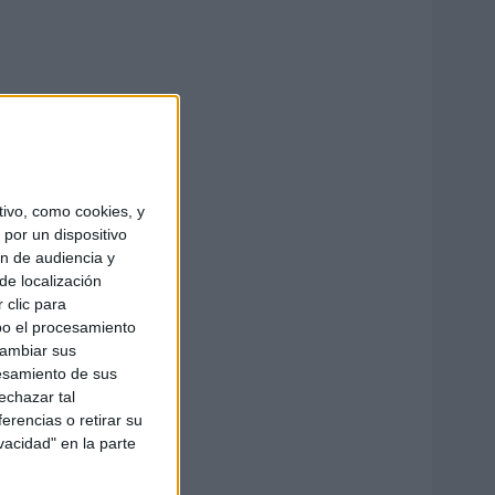
ivo, como cookies, y
por un dispositivo
ón de audiencia y
de localización
 clic para
bo el procesamiento
cambiar sus
esamiento de sus
echazar tal
erencias o retirar su
vacidad" en la parte