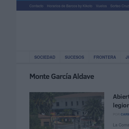
Contacto
Horarios de Barcos by Kikoto
Vuelos
Sorteo Cruz
SOCIEDAD
SUCESOS
FRONTERA
J
Monte García Aldave
Abier
legio
POR
CARM
La Coma