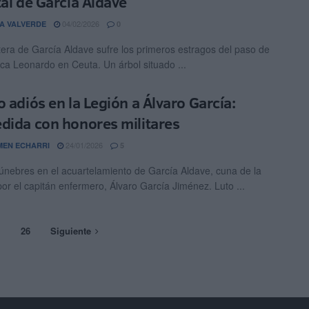
tal de García Aldave
04/02/2026
A VALVERDE
0
tera de García Aldave sufre los primeros estragos del paso de
sca Leonardo en Ceuta. Un árbol situado ...
o adiós en la Legión a Álvaro García:
dida con honores militares
24/01/2026
EN ECHARRI
5
únebres en el acuartelamiento de García Aldave, cuna de la
por el capitán enfermero, Álvaro García Jiménez. Luto ...
…
26
Siguiente