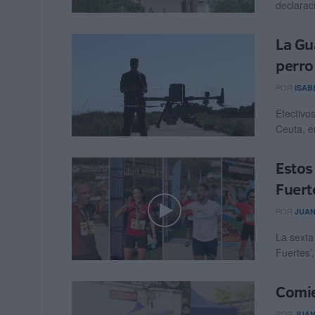
declaraci
La Gu
perro
POR
ISAB
Efectivo
Ceuta, e
Estos
Fuert
POR
JUAN
La sexta 
Fuertes’,
Comie
POR
JUAN