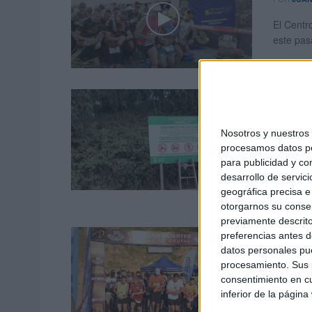
El Centr
este pas
Prohi
los m
Nosotros y nuestro
POR
ISAB
procesamos datos per
para publicidad y co
Con el o
desarrollo de servici
consejer
geográfica precisa e 
...
otorgarnos su conse
previamente descrito
¿Quier
preferencias antes d
datos personales pue
Aún q
procesamiento. Sus p
consentimiento en cu
POR
ISAB
inferior de la página
La sexta