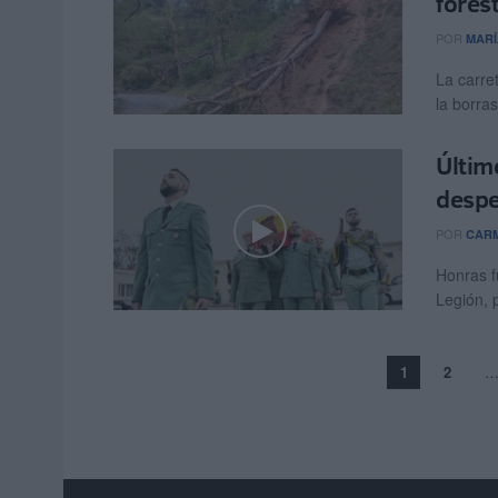
fores
POR
MARÍ
La carre
la borra
Últim
despe
POR
CARM
Honras f
Legión, 
1
2