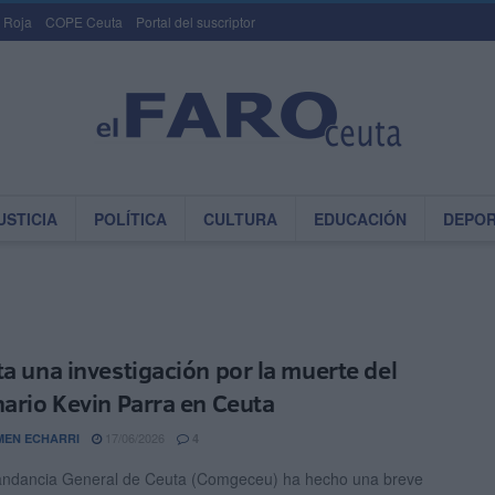
 Roja
COPE Ceuta
Portal del suscriptor
USTICIA
POLÍTICA
CULTURA
EDUCACIÓN
DEPO
ta una investigación por la muerte del
nario Kevin Parra en Ceuta
17/06/2026
EN ECHARRI
4
ndancia General de Ceuta (Comgeceu) ha hecho una breve