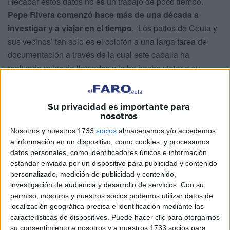
Recabar estos datos no es un trabajo de poco tiempo.
Pepe Rivera comenzó hace más de una década a
investigar y a viajar en el tiempo
. ‘Los patios de Ceuta y
sus vecinos’ tan solo es el colofón a una larga tarea de
documentación a través de la cual este caballa ha
realizado miles de llamadas y le ha hecho viajar a su
ciudad natal.
Y es que, Rivera, aunque nacido en Ceuta, se trasladó a
Su privacidad es importante para
nosotros
Benalmádena a trabajar.
A punto de cumplir sus 80
años, disfruta allí de su jubilación y también de ver
Nosotros y nuestros 1733
socios
almacenamos y/o accedemos
cómo este libro ha visto la luz
.
a información en un dispositivo, como cookies, y procesamos
datos personales, como identificadores únicos e información
estándar enviada por un dispositivo para publicidad y contenido
El origen de todo
personalizado, medición de publicidad y contenido,
investigación de audiencia y desarrollo de servicios.
Con su
La semilla de este libro se remonta a muchos años atrás,
permiso, nosotros y nuestros socios podemos utilizar datos de
localización geográfica precisa e identificación mediante las
cuando Pepe Rivera formaba parte de “
un chat que se
características de dispositivos. Puede hacer clic para otorgarnos
llamaba Gente Caballa
. Nos reuníamos y cada uno
su consentimiento a nosotros y a nuestros 1733 socios para