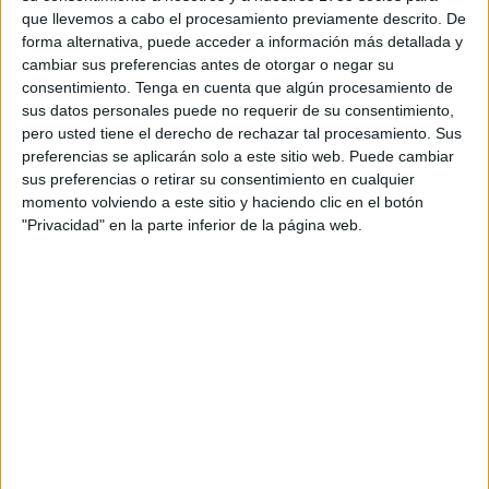
preguntaba una cosa o comentaba algo. Un día me lancé
que llevemos a cabo el procesamiento previamente descrito. De
la siguiente pregunta,
‘
¿qué pasó con los patios de
forma alternativa, puede acceder a información más detallada y
Ceuta?
’. Uno me contestó y me dio una lista de 10 o 12
cambiar sus preferencias antes de otorgar o negar su
consentimiento.
Tenga en cuenta que algún procesamiento de
patios”.
sus datos personales puede no requerir de su consentimiento,
pero usted tiene el derecho de rechazar tal procesamiento. Sus
Este hombre, según relata, “en esa época del año se
preferencias se aplicarán solo a este sitio web. Puede cambiar
juntaba con un policía local en su tiempo libre y se iban
sus preferencias o retirar su consentimiento en cualquier
por ahí a recorrer todos los patios. Tomaban notas de los
momento volviendo a este sitio y haciendo clic en el botón
patios y todas esas cosas.
Este hombre fue como que
"Privacidad" en la parte inferior de la página web.
me lanzó un guante y yo lo recogí
y me entusiasmé con
el tema. Después de tantos años fuera de Ceuta, me he
encontrado con antiguos vecinos, antiguos compañeros de
clase y nuevas amistades”.
Y es que, a lo largo de su proceso de investigación y
documentación, Pepe Rivera “tenía que desplazarme a
Ceuta ya cuando tenía cierta información, aunque también
he hecho mucha gestión vía teléfono.
En estos años