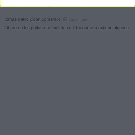
Fenomenal casi todos liquidados una pena
tomas calvo picon
comentó:
hace 1 año
Oh como los patios que existían en Tánger aún existen algunos