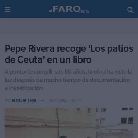
Pepe Rivera recoge ‘Los patios
de Ceuta’ en un libro
A punto de cumplir sus 80 años, la obra ha visto la
luz después de mucho tiempo de documentación
e investigación
Por
Maribel Tena
09/06/2025 - 21:47