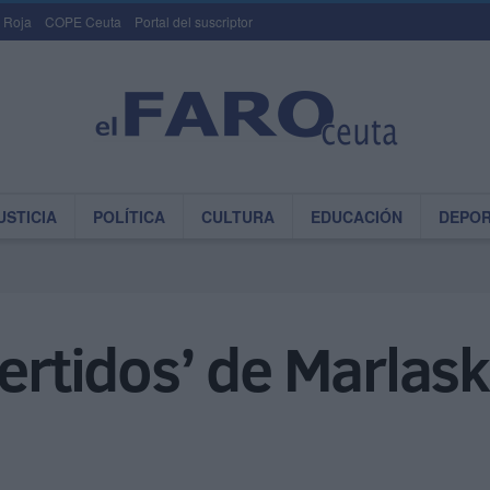
 Roja
COPE Ceuta
Portal del suscriptor
USTICIA
POLÍTICA
CULTURA
EDUCACIÓN
DEPO
vertidos’ de Marlas