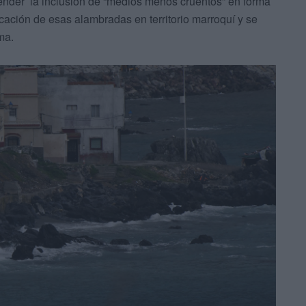
nder’ la inclusión de “medios menos cruentos” en forma
ocación de esas alambradas en territorio marroquí y se
ma.