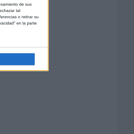
esamiento de sus
echazar tal
erencias o retirar su
vacidad" en la parte