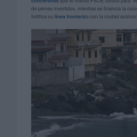
concertinas
que el mismo PSOE colocó para ‘ve
de peines invertidos, mientras se financia la col
fortifica su
línea fronteriz
a con la ciudad autóno