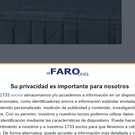
Su privacidad es importante para nosotros
rande-Marlaska dulcifica la política dictatorial hacia la
s 1733
socios
almacenamos y/o accedemos a información en un disposit
colocación de estos ganchos ubicados al revés sobre los
sonales, como identificadores únicos e información estándar enviada 
ras ya han comenzado y se puede apreciar buena parte de
ntenido personalizado, medición de publicidad y contenido, investigaci
os.
Con su permiso, nosotros y nuestros socios podemos utilizar datos 
a, mientras se ha retirado la alambrada que coronaba las
identificación mediante las características de dispositivos. Puede hacer
ntimiento a nosotros y a nuestros 1733 socios para que llevemos a ca
. De forma alternativa, puede acceder a información más detallada y 