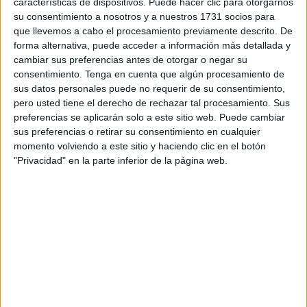
características de dispositivos. Puede hacer clic para otorgarnos
Protección de peatones y terceros a
su consentimiento a nosotros y a nuestros 1731 socios para
la vez que dotar de seguridad
que llevemos a cabo el procesamiento previamente descrito. De
forma alternativa, puede acceder a información más detallada y
jurídica a este transporte
cambiar sus preferencias antes de otorgar o negar su
consentimiento.
Tenga en cuenta que algún procesamiento de
sus datos personales puede no requerir de su consentimiento,
pero usted tiene el derecho de rechazar tal procesamiento. Sus
preferencias se aplicarán solo a este sitio web. Puede cambiar
sus preferencias o retirar su consentimiento en cualquier
momento volviendo a este sitio y haciendo clic en el botón
"Privacidad" en la parte inferior de la página web.
El objetivo de la reforma es doble. Por un lado,
reforzar la