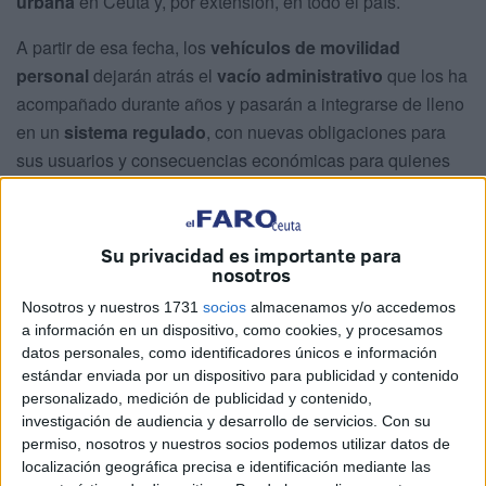
urbana
en Ceuta y, por extensión, en todo el país.
A partir de esa fecha, los
vehículos de movilidad
personal
dejarán atrás el
vacío administrativo
que los ha
acompañado durante años y pasarán a integrarse de lleno
en un
sistema regulado
, con nuevas obligaciones para
sus usuarios y consecuencias económicas para quienes
no las cumplan.
La
Dirección General de Tráfico
ha fijado el inicio de esta
Su privacidad es importante para
nueva etapa para comienzos de 2026. Desde entonces,
nosotros
una parte significativa de los patinetes eléctricos
no podrá
Nosotros y nuestros 1731
socios
almacenamos y/o accedemos
circular sin estar previamente registrada ni sin contar
a información en un dispositivo, como cookies, y procesamos
con un seguro de responsabilidad civil
en vigor.
datos personales, como identificadores únicos e información
estándar enviada por un dispositivo para publicidad y contenido
Además, cada vehículo deberá portar una
identificación
personalizado, medición de publicidad y contenido,
visible
, equivalente a una matrícula, que permita su
investigación de audiencia y desarrollo de servicios.
Con su
permiso, nosotros y nuestros socios podemos utilizar datos de
reconocimiento y trazabilidad en caso de incidente.
localización geográfica precisa e identificación mediante las