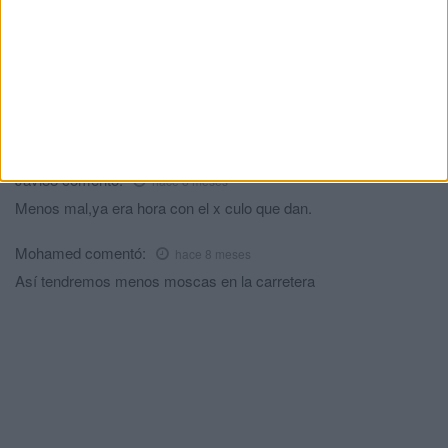
Conductor habitual
comentó:
hace 8 meses
Que compañía de seguros va a asegurar un vehículo de
tracción mecánica cuyo conductor no acredita su cualificación
para circular por las vías públicas a no poseer un carnet de
conducir?
Javi88
comentó:
hace 8 meses
Menos mal,ya era hora con el x culo que dan.
Mohamed
comentó:
hace 8 meses
Así tendremos menos moscas en la carretera