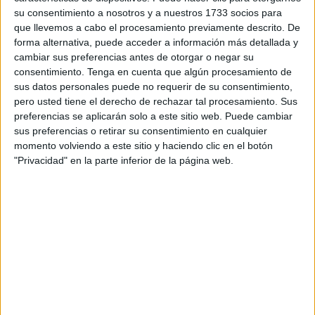
meses y 1 día de prisión
, además del pago de una
multa
su consentimiento a nosotros y a nuestros 1733 socios para
de 6 meses
con una cuota diaria de
5 euros.
que llevemos a cabo el procesamiento previamente descrito. De
forma alternativa, puede acceder a información más detallada y
Asimismo, tendrá que abonar al perjudicado un total de
cambiar sus preferencias antes de otorgar o negar su
1.800 euros
en concepto de responsabilidad civil.
consentimiento.
Tenga en cuenta que algún procesamiento de
sus datos personales puede no requerir de su consentimiento,
pero usted tiene el derecho de rechazar tal procesamiento. Sus
Pena suspendida
preferencias se aplicarán solo a este sitio web. Puede cambiar
sus preferencias o retirar su consentimiento en cualquier
La pena de prisión quedará
suspendida durante 3 años
,
momento volviendo a este sitio y haciendo clic en el botón
"Privacidad" en la parte inferior de la página web.
siempre y cuando la condenada no vuelva a delinquir en
ese periodo.
Del mismo modo, deberá cumplir la condición de
abonar
la responsabilidad civil
fijada por el juzgado para
mantener la suspensión del ingreso en prisión.
Contrató un seguro que nunca
existió