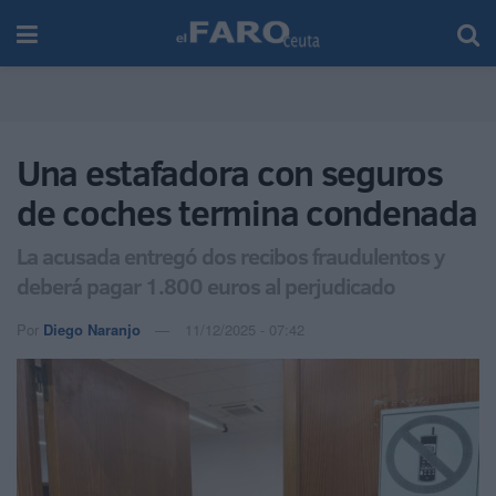
Una estafadora con seguros
de coches termina condenada
La acusada entregó dos recibos fraudulentos y
deberá pagar 1.800 euros al perjudicado
Por
Diego Naranjo
11/12/2025 - 07:42