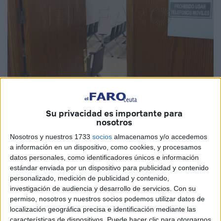
Imagen de archivo
Su privacidad es importante para
nosotros
Nosotros y nuestros 1733
socios
almacenamos y/o accedemos
a información en un dispositivo, como cookies, y procesamos
El titular del
Juzgado de lo Penal número 2 de Ceuta
ha
datos personales, como identificadores únicos e información
condenado a una joven por un
delito de estafa
estándar enviada por un dispositivo para publicidad y contenido
personalizado, medición de publicidad y contenido,
relacionado con la
contratación fraudulenta de un
investigación de audiencia y desarrollo de servicios.
Con su
seguro de automóvil.
permiso, nosotros y nuestros socios podemos utilizar datos de
localización geográfica precisa e identificación mediante las
La acusada reconoció los hechos y aceptó la pena de
6
características de dispositivos. Puede hacer clic para otorgarnos