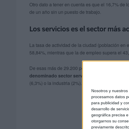
Otro dato a tener en cuenta es que el 16,7% de 
de un año sin un puesto de trabajo.
Los servicios es el sector más ac
La tasa de actividad de la ciudad (población en 
58,84%, mientras que la de empleo supera el 43
De esas más de 29.200 personas que tienen un t
denominado sector servicios
y dejan en número
(6,3%) o la industria (2%).
Nosotros y nuestro
procesamos datos per
para publicidad y co
desarrollo de servici
geográfica precisa e 
otorgarnos su conse
previamente descrito