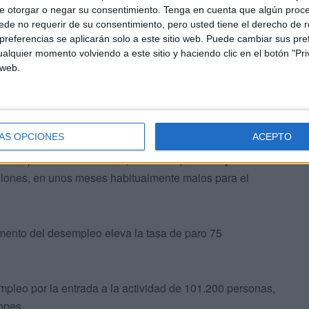
mujeres,
el colectivo más castigado por la falta de
e otorgar o negar su consentimiento.
Tenga en cuenta que algún proc
de no requerir de su consentimiento, pero usted tiene el derecho de r
la EPA indica que más del 64% de los parados tiene
referencias se aplicarán solo a este sitio web. Puede cambiar sus pref
iene la tasa de desempleo juvenil más alta de todo el
alquier momento volviendo a este sitio y haciendo clic en el botón "Pri
 web.
da España
ÁS OPCIONES
ACEPTO
 en 193.700 personas en el primer trimestre del año,
ra este periodo desde 2013, mientras que
el empleo se
illones, en unos meses habitualmente malos para el
mento del desempleo eleva la tasa de paro 75
empleo por la entrada a la actividad de 101.200 personas,
ones.