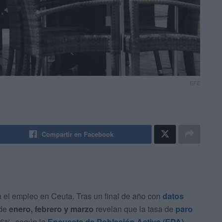
EFE
Compartir en Facebook
a el empleo en Ceuta. Tras un final de año con
datos
 de
enero, febrero y marzo
revelan que la tasa de
paro
 26%, según la
Encuesta de Población Activa (EPA).