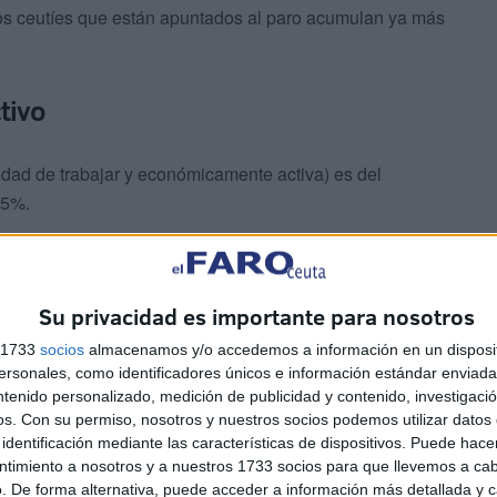
los ceutíes que están apuntados al paro acumulan ya más
tivo
edad de trabajar y económicamente activa) es del
,5%.
rabajo en Ceuta, casi
un 75% está empleado en el
s muy discretos otras actividades, como la construcción
Su privacidad es importante para nosotros
s 1733
socios
almacenamos y/o accedemos a información en un disposit
sonales, como identificadores únicos e información estándar enviada 
ntenido personalizado, medición de publicidad y contenido, investigaci
os.
Con su permiso, nosotros y nuestros socios podemos utilizar datos 
identificación mediante las características de dispositivos. Puede hacer
ntimiento a nosotros y a nuestros 1733 socios para que llevemos a ca
. De forma alternativa, puede acceder a información más detallada y 