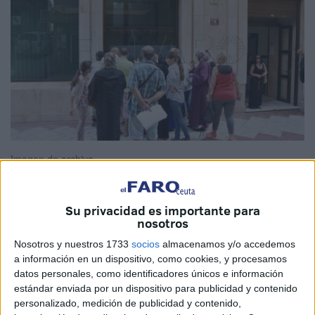
Imagen de archivo
Su privacidad es importante para
nosotros
El número de
desempleados
inscritos en en la Oficina del
Servicio Público de Empleo Estatal
(SEPE) en Ceuta
Nosotros y nuestros 1733
socios
almacenamos y/o accedemos
a información en un dispositivo, como cookies, y procesamos
bajó en 108 personas en el mes de agosto, y la cifra de
datos personales, como identificadores únicos e información
desempleados se sitúa en 10.067, según los datos hechos
estándar enviada por un dispositivo para publicidad y contenido
públicos este martes por el Ministerio de Trabajo y
personalizado, medición de publicidad y contenido,