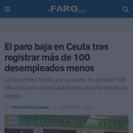
El paro baja en Ceuta tras
registrar más de 100
desempleados menos
La Seguridad Social, por su parte, ha ganado 109
afiliados en la ciudad autónoma durante el mes de
agosto
Por
Paola Pérez Cuenda
03/09/2024 - 09:48