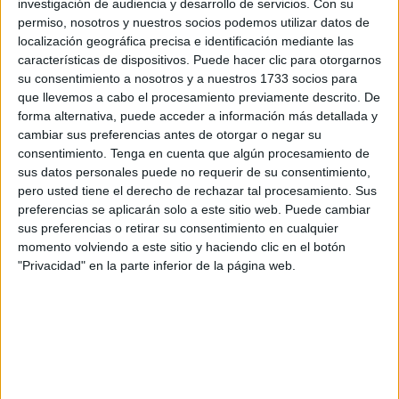
Economía Social.
investigación de audiencia y desarrollo de servicios.
Con su
permiso, nosotros y nuestros socios podemos utilizar datos de
Esta cifra supone un descenso del número de parados de
localización geográfica precisa e identificación mediante las
características de dispositivos. Puede hacer clic para otorgarnos
un 1,06 por ciento (frente al aumento del 0,86% a nivel
su consentimiento a nosotros y a nuestros 1733 socios para
estatal)
con respecto al mes anterior
, aunque en
que llevemos a cabo el procesamiento previamente descrito. De
términos de variación anual, el
paro
registrado descendió
forma alternativa, puede acceder a información más detallada y
en 136 personas (una caída del 1,33%).
cambiar sus preferencias antes de otorgar o negar su
consentimiento.
Tenga en cuenta que algún procesamiento de
Así se desprende de los datos publicados por el Ministerio
sus datos personales puede no requerir de su consentimiento,
pero usted tiene el derecho de rechazar tal procesamiento. Sus
de Trabajo y Economía Social, que indican que por
preferencias se aplicarán solo a este sitio web. Puede cambiar
sectores, el mayor incremento se produjo en el sector
sus preferencias o retirar su consentimiento en cualquier
Servicios, con 7.707 desempleados, seguido por la
momento volviendo a este sitio y haciendo clic en el botón
Construcción, con 457 parados, y también ha subido el
"Privacidad" en la parte inferior de la página web.
colectivo de parados sin empleo anterior (1.629 personas
en total); mientras que bajó el paro en la agricultura (2
parados menos) e Industria (12 parados menos).
El paro, por géneros