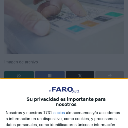
Imagen de archivo
Faltando pocos días para finalizar septiembre, se acerca
aún más el cobro de las
pensiones
, también para los
Su privacidad es importante para
nosotros
vecinos de Ceuta, recordando que va a depender de cada
entidad bancaria
el día exacto para el
ingreso del
Nosotros y nuestros 1731
socios
almacenamos y/o accedemos
beneficio
.
a información en un dispositivo, como cookies, y procesamos
datos personales, como identificadores únicos e información