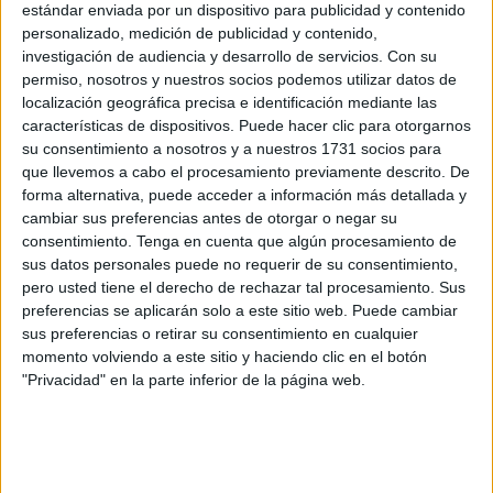
De acuerdo con la información que se maneja, las fechas
estándar enviada por un dispositivo para publicidad y contenido
personalizado, medición de publicidad y contenido,
en las que cada banco emitirá la orden para proceder al
investigación de audiencia y desarrollo de servicios.
Con su
abono de la pensión
son las siguientes:
permiso, nosotros y nuestros socios podemos utilizar datos de
localización geográfica precisa e identificación mediante las
El primero será el
Banco Santander
este
miércoles 24
características de dispositivos. Puede hacer clic para otorgarnos
de septiembre
, misma fecha en la que lo hará
su consentimiento a nosotros y a nuestros 1731 socios para
CaixaBank
.
que llevemos a cabo el procesamiento previamente descrito. De
forma alternativa, puede acceder a información más detallada y
El segundo lugar están
BBVA y Unicaja
que lo harán el
cambiar sus preferencias antes de otorgar o negar su
consentimiento.
Tenga en cuenta que algún procesamiento de
jueves 25 de septiembre
, aunque en principio se había
sus datos personales puede no requerir de su consentimiento,
señalado que este último lo haría a partir del día 23.
pero usted tiene el derecho de rechazar tal procesamiento. Sus
preferencias se aplicarán solo a este sitio web. Puede cambiar
Sabadell
también lo hará el
jueves 25 de septiembre
, al
sus preferencias o retirar su consentimiento en cualquier
igual que
Cajamar
,
tal y como se había anunciado a
momento volviendo a este sitio y haciendo clic en el botón
principios de este mismo mes
.
"Privacidad" en la parte inferior de la página web.
¿Qué hacer cuando no se recibe la
pensión a tiempo?