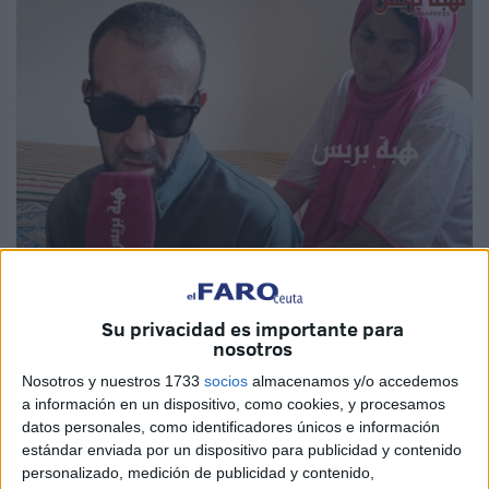
Foto: hibapress.com
Su privacidad es importante para
nosotros
Nosotros y nuestros 1733
socios
almacenamos y/o accedemos
a información en un dispositivo, como cookies, y procesamos
Un episodio ocurrido en
Tetuán
a finales de julio ha
datos personales, como identificadores únicos e información
conmocionado a una familia que, entre lágrimas, pide la
estándar enviada por un dispositivo para publicidad y contenido
intervención del
Rey Mohamed VI
. Su hijo, un joven con
personalizado, medición de publicidad y contenido,