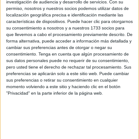
autismo, fue
detenido tras interponerse en el cortejo
investigación de audiencia y desarrollo de servicios.
Con su
permiso, nosotros y nuestros socios podemos utilizar datos de
real en la zona de M’laliyin
, un hecho que sus padres
localización geográfica precisa e identificación mediante las
insisten en describir como “un error no intencionado”.
características de dispositivos. Puede hacer clic para otorgarnos
su consentimiento a nosotros y a nuestros 1733 socios para
El caso, difundido por el medio marroquí
hibapress.com
,
que llevemos a cabo el procesamiento previamente descrito. De
ha puesto de relieve no solo la situación de este joven,
forma alternativa, puede acceder a información más detallada y
sino también la dura realidad que vive su familia.
cambiar sus preferencias antes de otorgar o negar su
consentimiento.
Tenga en cuenta que algún procesamiento de
sus datos personales puede no requerir de su consentimiento,
“Fue un error fruto de su
pero usted tiene el derecho de rechazar tal procesamiento. Sus
enfermedad”
preferencias se aplicarán solo a este sitio web. Puede cambiar
sus preferencias o retirar su consentimiento en cualquier
momento volviendo a este sitio y haciendo clic en el botón
En declaraciones recogidas por el medio
hibapress.com
,
"Privacidad" en la parte inferior de la página web.
los padres del joven explicaron que su hijo vive con un
trastorno del espectro autista
desde pequeño y que no
es plenamente consciente de sus actos. La madre relató
con dolor cómo este episodio cambió la vida de la familia:
“Mi hijo sufre de autismo desde pequeño. No era