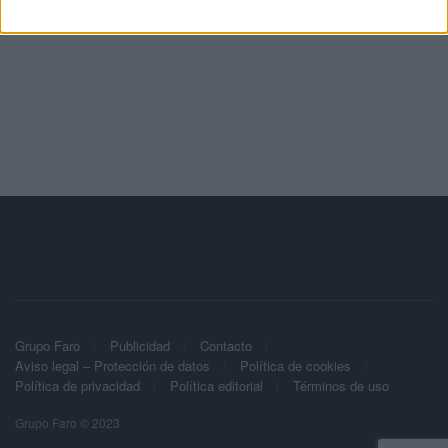
Grupo Faro
Publicidad
Contacto
Aviso legal – Protección de datos
Política de cookies
Política de privacidad
Política editorial
Términos de uso
Grupo Faro © 2023