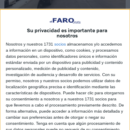
Su privacidad es importante para
nosotros
El Pleno abordó este jueves el futuro de las naves del
Nosotros y nuestros 1731
socios
almacenamos y/o accedemos
polígono del Tarajal. Lo que antaño era una zona repleta
a información en un dispositivo, como cookies, y procesamos
datos personales, como identificadores únicos e información
de actividad ha ido mermando hasta la situación actual
estándar enviada por un dispositivo para publicidad y contenido
con un puñado de empresarios que mantienen a flote sus
personalizado, medición de publicidad y contenido,
negocios por encima de todo.
investigación de audiencia y desarrollo de servicios.
Con su
permiso, nosotros y nuestros socios podemos utilizar datos de
La Ciudad ha puesto encima de la mesa en variadas
localización geográfica precisa e identificación mediante las
ocasiones su futuro, pero choca con el obstáculo de tener
características de dispositivos. Puede hacer clic para otorgarnos
su consentimiento a nosotros y a nuestros 1731 socios para
que poner de acuerdo a empresarios privados con
que llevemos a cabo el procesamiento previamente descrito. De
distintos intereses y reclamaciones, pero también, con
forma alternativa, puede acceder a información más detallada y
unos derechos que deben ser respetados.
cambiar sus preferencias antes de otorgar o negar su
consentimiento.
Tenga en cuenta que algún procesamiento de
No parece que la solución buscada o pretendida vaya a
sus datos personales puede no requerir de su consentimiento,