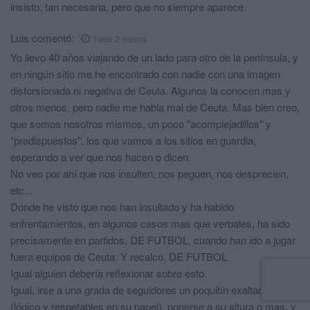
insisto, tan necesaria, pero que no siempre aparece.
Luis
comentó:
hace 2 meses
Yo llevo 40 años viajando de un lado para otro de la península, y
en ningún sitio me he encontrado con nadie con una imagen
distorsionada ni negativa de Ceuta. Algunos la conocen mas y
otros menos, pero nadie me habla mal de Ceuta. Mas bien creo,
que somos nosotros mismos, un poco "acomplejadillos" y
"predispuestos", los que vamos a los sitios en guardia,
esperando a ver que nos hacen o dicen.
No veo por ahí que nos insulten, nos peguen, nos desprecien,
etc...
Donde he visto que nos han insultado y ha habido
enfrentamientos, en algunos casos mas que verbales, ha sido
precisamente en partidos, DE FUTBOL, cuando han ido a jugar
fuera equipos de Ceuta. Y recalco, DE FUTBOL.
Igual alguien debería reflexionar sobre esto.
Igual, irse a una grada de seguidores un poquitín exaltados
(lógico y respetables en su papel), ponerse a su altura o mas, y