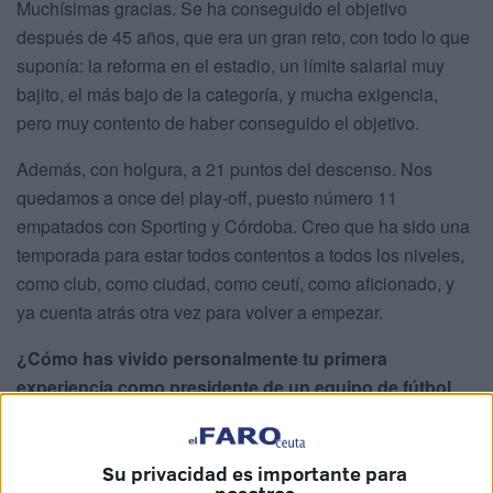
Muchísimas gracias. Se ha conseguido el objetivo
después de 45 años, que era un gran reto, con todo lo que
suponía: la reforma en el estadio, un límite salarial muy
bajito, el más bajo de la categoría, y mucha exigencia,
pero muy contento de haber conseguido el objetivo.
Además, con holgura, a 21 puntos del descenso. Nos
quedamos a once del play-off, puesto número 11
empatados con Sporting y Córdoba. Creo que ha sido una
temporada para estar todos contentos a todos los niveles,
como club, como ciudad, como ceutí, como aficionado, y
ya cuenta atrás otra vez para volver a empezar.
¿Cómo has vivido personalmente tu primera
experiencia como presidente de un equipo de fútbol
profesional?
Con mucha responsabilidad y exigencia, porque lo que
Su privacidad es importante para
había supuesto después de 45 años no se podía caer en