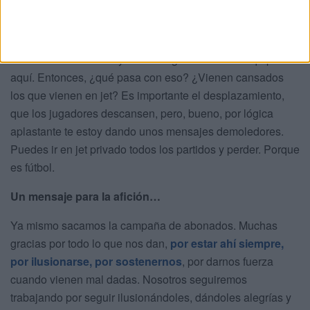
Estamos viendo distintas soluciones para poder minimizar
riesgos, porque al final también los equipos que han
jugado aquí en Ceuta han venido todos en jet privado. No
han venido cansados y solo han ganado cuatro equipos
aquí. Entonces, ¿qué pasa con eso? ¿Vienen cansados
los que vienen en jet? Es importante el desplazamiento,
que los jugadores descansen, pero, bueno, por lógica
aplastante te estoy dando unos mensajes demoledores.
Puedes ir en jet privado todos los partidos y perder. Porque
es fútbol.
Un mensaje para la afición…
Ya mismo sacamos la campaña de abonados. Muchas
gracias por todo lo que nos dan,
por estar ahí siempre,
por ilusionarse, por sostenernos
, por darnos fuerza
cuando vienen mal dadas. Nosotros seguiremos
trabajando por seguir ilusionándoles, dándoles alegrías y