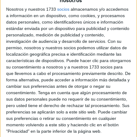
nosotros
un año. El primer año, después de las expectativas
Nosotros y nuestros 1733
socios
almacenamos y/o accedemos
generadas y de la ilusión que nos hacía, había que
a información en un dispositivo, como cookies, y procesamos
lucharlo con todo y gracias a Dios han salido bien las
datos personales, como identificadores únicos e información
estándar enviada por un dispositivo para publicidad y contenido
cosas. Al principio, mucho estrés y ansiedad y luego los
personalizado, medición de publicidad y contenido,
nervios del día a día, del partido a partido, la
investigación de audiencia y desarrollo de servicios.
Con su
responsabilidad de tener que cumplir con todo el mundo,
permiso, nosotros y nuestros socios podemos utilizar datos de
de seguir generando ilusión, las nuevas generaciones que
localización geográfica precisa e identificación mediante las
características de dispositivos. Puede hacer clic para otorgarnos
se han ido animando… Es verdad que al principio ha sido
su consentimiento a nosotros y a nuestros 1733 socios para
duro, pero luego, conforme se ha dado la temporada y los
que llevemos a cabo el procesamiento previamente descrito. De
resultados iban acompañando, hemos disfrutado
forma alternativa, puede acceder a información más detallada y
muchísimo.
cambiar sus preferencias antes de otorgar o negar su
consentimiento.
Tenga en cuenta que algún procesamiento de
sus datos personales puede no requerir de su consentimiento,
pero usted tiene el derecho de rechazar tal procesamiento. Sus
preferencias se aplicarán solo a este sitio web. Puede cambiar
sus preferencias o retirar su consentimiento en cualquier
momento volviendo a este sitio y haciendo clic en el botón
"Privacidad" en la parte inferior de la página web.