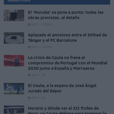
Related
Posts
El 'Murube' se pone a punto: todas las
obras previstas, al detalle
HACE 11 HORAS
Aplazado el amistoso entre el Ittihad de
Tánger y el FC Barcelona
HACE 21 HORAS
La crisis de Ceuta no frena el
compromiso de Portugal con el Mundial
2030 junto a España y Marruecos
HACE 1 DÍA
El Ceuta, a la espera de José Ángel
Jurado del Dépor
HACE 1 DÍA
Horario y dónde ver el XII Trofeo de
Feria: un Ceuta-Málaga para terminar la