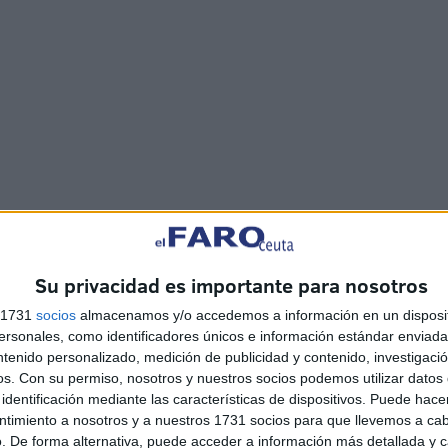
 contra un joven de Ceuta detenido a finales de mayo por
unos 8 kilos de
hachís
escondidos en las vigas del
e conducía.
Su privacidad es importante para nosotros
s 1731
socios
almacenamos y/o accedemos a información en un disposit
sonales, como identificadores únicos e información estándar enviada 
ntenido personalizado, medición de publicidad y contenido, investigaci
os.
Con su permiso, nosotros y nuestros socios podemos utilizar datos 
identificación mediante las características de dispositivos. Puede hacer
ntimiento a nosotros y a nuestros 1731 socios para que llevemos a ca
. De forma alternativa, puede acceder a información más detallada y 
 cárcel por delito contra la salud pública, pero
no se le