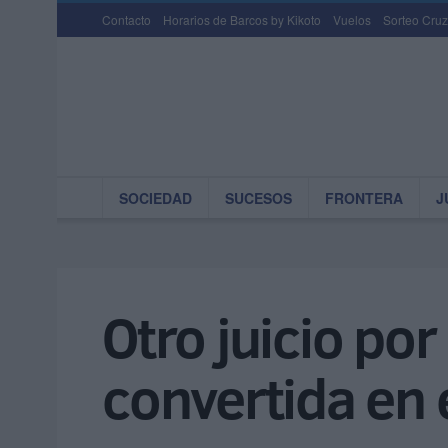
Contacto
Horarios de Barcos by Kikoto
Vuelos
Sorteo Cruz
SOCIEDAD
SUCESOS
FRONTERA
J
Otro juicio po
convertida en