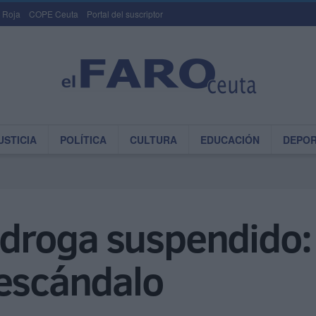
 Roja
COPE Ceuta
Portal del suscriptor
USTICIA
POLÍTICA
CULTURA
EDUCACIÓN
DEPO
r droga suspendido:
 escándalo