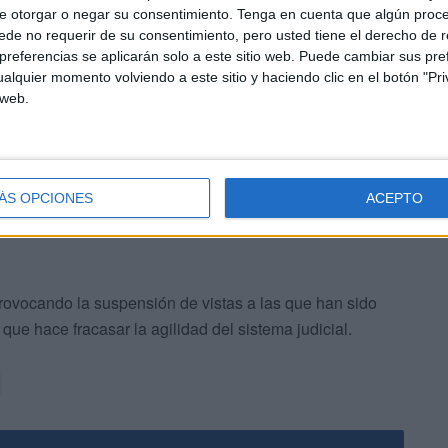
e otorgar o negar su consentimiento.
Tenga en cuenta que algún proc
dad del hachís encontrado
.
de no requerir de su consentimiento, pero usted tiene el derecho de r
referencias se aplicarán solo a este sitio web. Puede cambiar sus pref
o que suspender el
juicio
dejando constancia que se
alquier momento volviendo a este sitio y haciendo clic en el botón "Pri
 web.
 contar con el análisis de la droga ante la
avería
de
rás el titular del Penal 2.
ÁS OPCIONES
ACEPTO
rovocando la suspensión de vistas a las que han sido
 que hace fracasar la agilidad del sistema judicial.