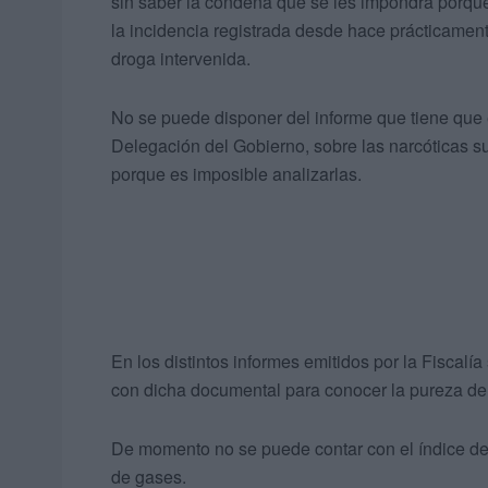
sin saber la condena que se les impondrá porque
la incidencia registrada desde hace prácticame
droga intervenida.
No se puede disponer del informe que tiene que e
Delegación del Gobierno, sobre las narcóticas s
porque es imposible analizarlas.
En los distintos informes emitidos por la Fiscalí
con dicha documental para conocer la pureza de l
De momento no se puede contar con el índice de
de gases.