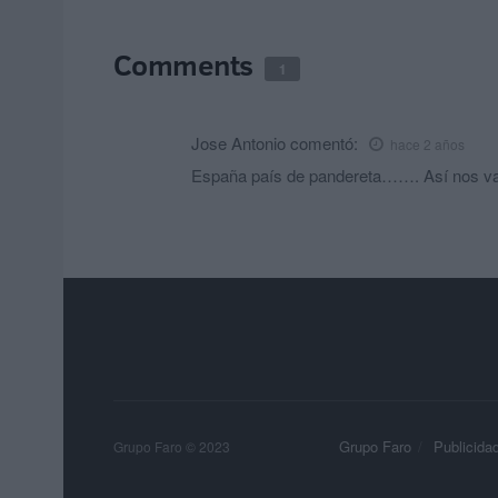
Comments
1
Jose Antonio
comentó:
hace 2 años
España país de pandereta……. Así nos v
Grupo Faro
Publicida
Grupo Faro © 2023