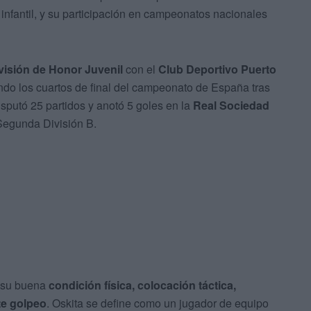
a infantil, y su participación en campeonatos nacionales
visión de Honor Juvenil
con el
Club Deportivo Puerto
zando los cuartos de final del campeonato de España tras
putó 25 partidos y anotó 5 goles en la
Real Sociedad
 Segunda División B.
r su buena
condición física, colocación táctica,
te golpeo
. Oskita se define como un jugador de equipo