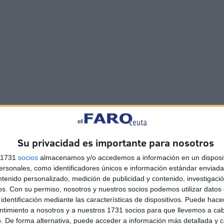
a mí
. Afronto la temporada con las pilas cargadas de
s a necesitar su apoyo para hacer del Ciutat un fortín que
Su privacidad es importante para nosotros
s pronto! ¡Vamos Bisontes!”, declaró el jugador a través
s 1731
socios
almacenamos y/o accedemos a información en un disposit
sonales, como identificadores únicos e información estándar enviada 
ntenido personalizado, medición de publicidad y contenido, investigaci
 llegada de Óscar Toledo como una apuesta firme para
os.
Con su permiso, nosotros y nuestros socios podemos utilizar datos 
identificación mediante las características de dispositivos. Puede hacer
ntimiento a nosotros y a nuestros 1731 socios para que llevemos a ca
. De forma alternativa, puede acceder a información más detallada y 