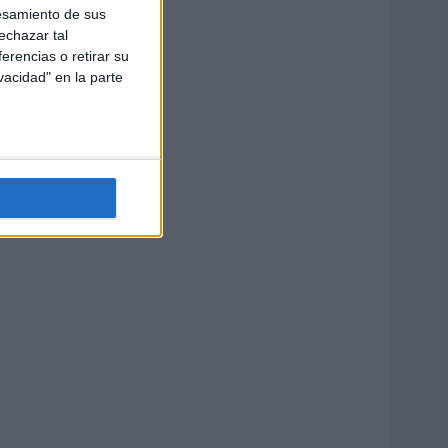
esamiento de sus
echazar tal
erencias o retirar su
vacidad" en la parte