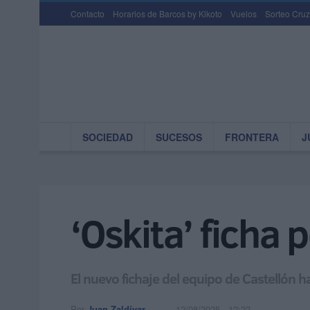
Contacto
Horarios de Barcos by Kikoto
Vuelos
Sorteo Cruz
SOCIEDAD
SUCESOS
FRONTERA
J
‘Oskita’ ficha 
El nuevo fichaje del equipo de Castellón h
Por
Juan Zaldívar
12/08/2025 - 12:22