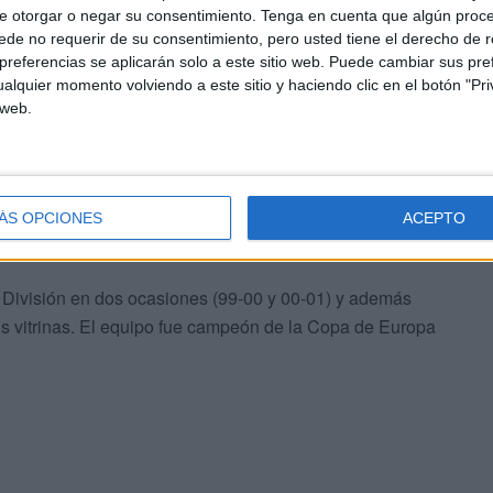
e otorgar o negar su consentimiento.
Tenga en cuenta que algún proc
de no requerir de su consentimiento, pero usted tiene el derecho de r
referencias se aplicarán solo a este sitio web. Puede cambiar sus pref
alquier momento volviendo a este sitio y haciendo clic en el botón "Pri
 web.
ia en un deporte ya no tan joven como es el fútbol sala.
ÁS OPCIONES
ACEPTO
 y europeo que ahora se encuentra en sus horas bajas.
División en dos ocasiones (99-00 y 00-01) y además
s vitrinas. El equipo fue campeón de la Copa de Europa