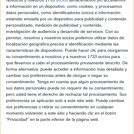
Nosotros y nuestros 1733
socios
almacenamos y/o accedemos
a información en un dispositivo, como cookies, y procesamos
El
Boletín Oficial del Estado (BOE)
hizo públicas este
datos personales, como identificadores únicos e información
sábado las bases de las
oposiciones Ingesa 2026
para el
estándar enviada por un dispositivo para publicidad y contenido
ingreso en el
Instituto Nacional de Gestión Sanitaria
.
personalizado, medición de publicidad y contenido,
investigación de audiencia y desarrollo de servicios.
Con su
Esta gran convocatoria busca estabilizar las
plantillas en
permiso, nosotros y nuestros socios podemos utilizar datos de
Ceuta y Melilla
, ofreciendo
plazas fijas
mediante el
localización geográfica precisa e identificación mediante las
características de dispositivos. Puede hacer clic para otorgarnos
sistema de
concurso-oposición
para diversas categorías
su consentimiento a nosotros y a nuestros 1733 socios para
que van desde enfermería hasta ingeniería y
que llevemos a cabo el procesamiento previamente descrito. De
administración.
forma alternativa, puede acceder a información más detallada y
cambiar sus preferencias antes de otorgar o negar su
Distribución de plazas por
consentimiento.
Tenga en cuenta que algún procesamiento de
sus datos personales puede no requerir de su consentimiento,
categorías profesionales
pero usted tiene el derecho de rechazar tal procesamiento. Sus
preferencias se aplicarán solo a este sitio web. Puede cambiar
sus preferencias o retirar su consentimiento en cualquier
Las
oposiciones Ingesa 2026
abarcan un amplio abanico
momento volviendo a este sitio y haciendo clic en el botón
de perfiles profesionales para atender las necesidades de
"Privacidad" en la parte inferior de la página web.
la administración sanitaria.