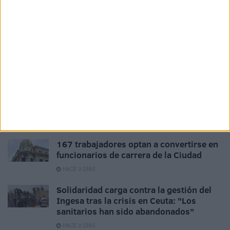
atenciones
HACE 1 DÍA
Los empleados públicos piden actualizar
la indemnización por residencia en Ceuta
HACE 1 DÍA
La Ciudad abre la puerta a que sus
empleados públicos puedan ocupar
plazas vacantes de la UNED
HACE 2 DÍAS
167 trabajadores optan a convertirse en
funcionarios de carrera de la Ciudad
HACE 2 DÍAS
Solidaridad carga contra la gestión del
Ingesa tras la crisis en Ceuta: "Los
sanitarios han sido abandonados"
HACE 2 DÍAS