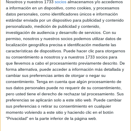
Nosotros y nuestros 1733
socios
almacenamos y/o accedemos
personal fijo a áreas que el Gobierno ha definido como
a información en un dispositivo, como cookies, y procesamos
"prioritarias".
datos personales, como identificadores únicos e información
estándar enviada por un dispositivo para publicidad y contenido
personalizado, medición de publicidad y contenido,
El Ingesa: una oferta récord para la
investigación de audiencia y desarrollo de servicios.
Con su
sanidad de Ceuta y Melilla
permiso, nosotros y nuestros socios podemos utilizar datos de
localización geográfica precisa e identificación mediante las
características de dispositivos. Puede hacer clic para otorgarnos
su consentimiento a nosotros y a nuestros 1733 socios para
que llevemos a cabo el procesamiento previamente descrito. De
forma alternativa, puede acceder a información más detallada y
cambiar sus preferencias antes de otorgar o negar su
consentimiento.
Tenga en cuenta que algún procesamiento de
sus datos personales puede no requerir de su consentimiento,
pero usted tiene el derecho de rechazar tal procesamiento. Sus
preferencias se aplicarán solo a este sitio web. Puede cambiar
sus preferencias o retirar su consentimiento en cualquier
momento volviendo a este sitio y haciendo clic en el botón
"Privacidad" en la parte inferior de la página web.