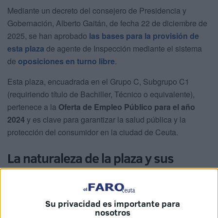
Mediante un decreto del consejero de Presidencia y
Gobernación, Alberto Gaitán, de fecha 22 de diciembre de
2025, se han aprobado
las bases para la provisión de
esta plaza
de agente de Inspección mediante el sistema
de
oposiciones en turno libre
.
Esta plaza, encuadrada en el Grupo C, Subgrupo C1
(requiriendo título de Bachiller, Técnico o equivalente),
pertenece a la
Oferta de Empleo Público para el año
2024
y es clave para garantizar la salud pública y la
protección del consumidor en la ciudad de Ceuta.
La naturaleza de la plaza y sus
requisitos
La posición de agente de Inspección está clasificada
Su privacidad es importante para
dentro de la Escala de Administración Especial,
nosotros