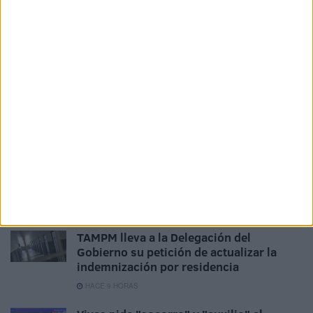
La Ciudad pide un plan específico de
seguridad con despliegue policial en
todas las barriadas
HACE 3 HORAS
La Ciudad blinda el perímetro de la
desaladora con dos muros para reforzar
su seguridad
HACE 5 HORAS
"Permítame explicar": el incómodo
momento de Vivas y las interrupciones
de una presentadora de TVE
HACE 8 HORAS
TAMPM lleva a la Delegación del
Gobierno su petición de actualizar la
indemnización por residencia
HACE 9 HORAS