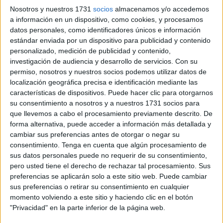
Subescala Servicios Especiales, Clase Cometidos
Nosotros y nuestros 1731
socios
almacenamos y/o accedemos
Especiales.
a información en un dispositivo, como cookies, y procesamos
datos personales, como identificadores únicos e información
Antes de su aprobación y publicación, las bases fueron
estándar enviada por un dispositivo para publicidad y contenido
informadas a las organizaciones sindicales en la Mesa
personalizado, medición de publicidad y contenido,
investigación de audiencia y desarrollo de servicios.
Con su
General de Negociación de Empleados Públicos de la
permiso, nosotros y nuestros socios podemos utilizar datos de
Ciudad Autónoma de Ceuta, celebrada el 26 de noviembre
localización geográfica precisa e identificación mediante las
de 2025.
características de dispositivos. Puede hacer clic para otorgarnos
su consentimiento a nosotros y a nuestros 1731 socios para
Para optar a esta plaza,
los aspirantes deben reunir
que llevemos a cabo el procesamiento previamente descrito. De
varios requisitos
fundamentales en el momento de
forma alternativa, puede acceder a información más detallada y
cambiar sus preferencias antes de otorgar o negar su
finalización del plazo de presentación de solicitudes, y
consentimiento.
Tenga en cuenta que algún procesamiento de
mantenerlos hasta el nombramiento:
sus datos personales puede no requerir de su consentimiento,
pero usted tiene el derecho de rechazar tal procesamiento. Sus
Nacionalidad: ser español o nacional de un Estado
preferencias se aplicarán solo a este sitio web. Puede cambiar
miembro de la Unión Europea.
sus preferencias o retirar su consentimiento en cualquier
momento volviendo a este sitio y haciendo clic en el botón
Edad: haber cumplido los dieciséis años y no exceder
"Privacidad" en la parte inferior de la página web.
la edad de jubilación forzosa.