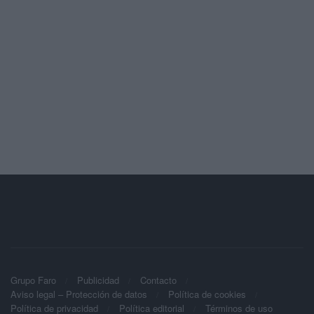
Grupo Faro
Publicidad
Contacto
Aviso legal – Protección de datos
Política de cookies
Política de privacidad
Política editorial
Términos de uso