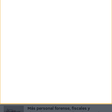
El Gobierno destina 6,5 millones de
euros para reforzar la atención a los
inmigrantes
HACE 7 HORAS
Marlaska contra las cuerdas tras dejar en
evidencia al CNI e Información
HACE 9 HORAS
El delegado del Gobierno denuncia
amenazas en redes sociales en plena
crisis en Ceuta
HACE 9 HORAS
Pérez Triano admite que la solución “no
va a ser rápida ni sencilla”
HACE 22 HORAS
Más personal forense, fiscales y