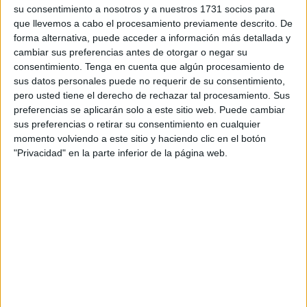
su consentimiento a nosotros y a nuestros 1731 socios para
que llevemos a cabo el procesamiento previamente descrito. De
forma alternativa, puede acceder a información más detallada y
cambiar sus preferencias antes de otorgar o negar su
consentimiento.
Tenga en cuenta que algún procesamiento de
sus datos personales puede no requerir de su consentimiento,
pero usted tiene el derecho de rechazar tal procesamiento. Sus
El objetivo primordial es
"blindar los derechos de las
preferencias se aplicarán solo a este sitio web. Puede cambiar
personas consumidoras frente a los abusos"
(según el
sus preferencias o retirar su consentimiento en cualquier
comunicado del Ministerio) y garantizar, conforme al
momento volviendo a este sitio y haciendo clic en el botón
"Privacidad" en la parte inferior de la página web.
mandato constitucional (Artículo 51 CE), la defensa
efectiva de los legítimos intereses económicos y la
seguridad de los usuarios. La Ley, que establece
parámetros mínimos de calidad de carácter obligatorio, da
un plazo de doce meses a las empresas afectadas para
adaptar sus sistemas.
El problema a resolver: la odisea del